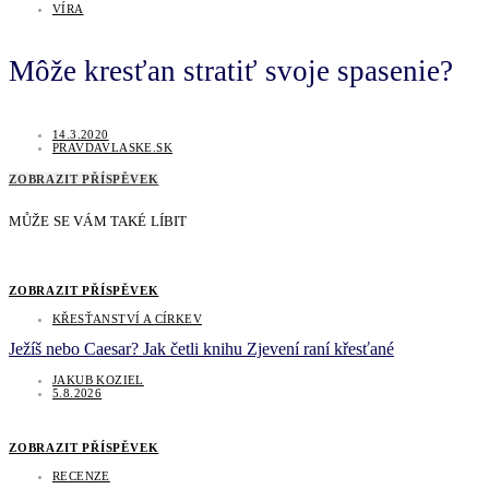
VÍRA
Môže kresťan stratiť svoje spasenie?
14.3.2020
PRAVDAVLASKE.SK
ZOBRAZIT PŘÍSPĚVEK
MŮŽE SE VÁM TAKÉ LÍBIT
ZOBRAZIT PŘÍSPĚVEK
KŘESŤANSTVÍ A CÍRKEV
Ježíš nebo Caesar? Jak četli knihu Zjevení raní křesťané
JAKUB KOZIEL
5.8.2026
ZOBRAZIT PŘÍSPĚVEK
RECENZE