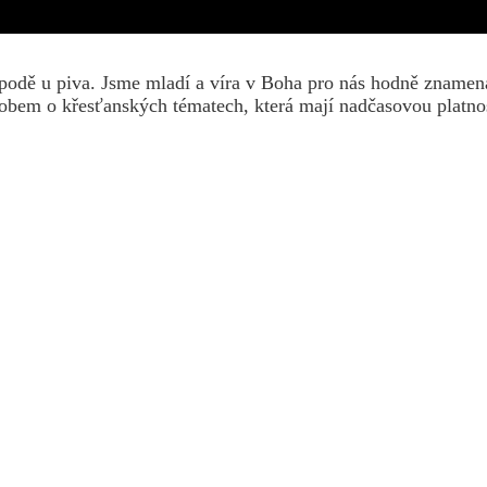
hospodě u piva. Jsme mladí a víra v Boha pro nás hodně zname
m o křesťanských tématech, která mají nadčasovou platnost. 