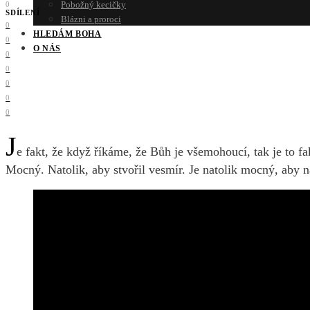
Pobožný kecičky
0
SDÍLENÍ
Blázni a proroci
0
HLEDÁM BOHA
0
O NÁS
0
0
0
0
0
J
e fakt, že když říkáme, že Bůh je všemohoucí, tak je to fa
Mocný. Natolik, aby stvořil vesmír. Je natolik mocný, aby 