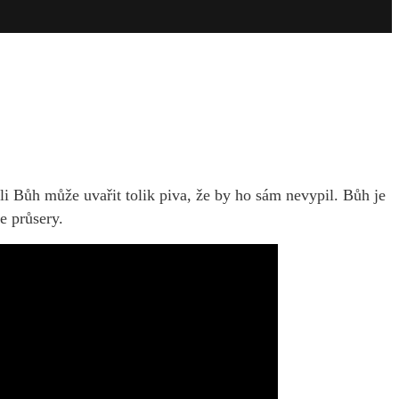
tli Bůh může uvařit tolik piva, že by ho sám nevypil. Bůh je
e průsery.