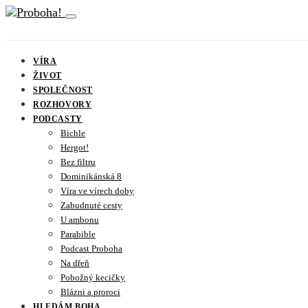
VÍRA
ŽIVOT
SPOLEČNOST
ROZHOVORY
PODCASTY
Bichle
Hergot!
Bez filtru
Dominikánská 8
Víra ve vírech doby
Zabudnuté cesty
U ambonu
Parabible
Podcast Proboha
Na dřeň
Pobožný kecičky
Blázni a proroci
HLEDÁM BOHA