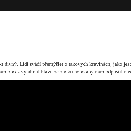
kt divný. Lidi svádí přemýšlet o takových kravinách, jako jes
nám občas vytáhnul hlavu ze zadku nebo aby nám odpustil naš