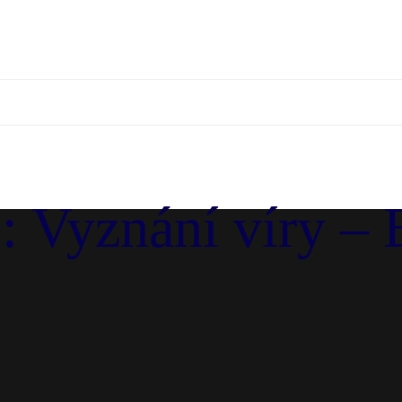
s: Vyznání víry 