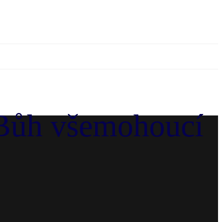
– Bůh všemohoucí