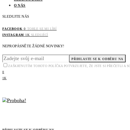
O NÁS
SLEDUJTE NÁS
FACEBOOK
0
TOHLE SE MI LÍBÍ
INSTAGRAM
1K
SLEDUJÍCÍ
NEPROPÁSNĚTE ŽÁDNÉ NOVINKY!
PŘIHLASTE SE K ODBĚRU NA
ZAŠKRTNUTÍM TOHOTO POLÍČKA POTVRZUJETE, ŽE JSTE SI PŘEČETLI A
0
1K