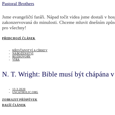
Pastoral Brothers
Jsme evangeličtí faráři. Nápad točit videa jsme dostali v 
zakonzervovaná do minulosti. Chceme mluvit dnešním způsobe
pro všechny!
PŘEDCHOZÍ ČLÁNEK
KŘESŤANSTVÍ A CÍRKEV
NÁBOŽENSTVÍ
ROZHOVORY
VÍRA
N. T. Wright: Bible musí být chápána v
13.3.2020
USCATHOLIC.ORG
ZOBRAZIT PŘÍSPĚVEK
DALŠÍ ČLÁNEK