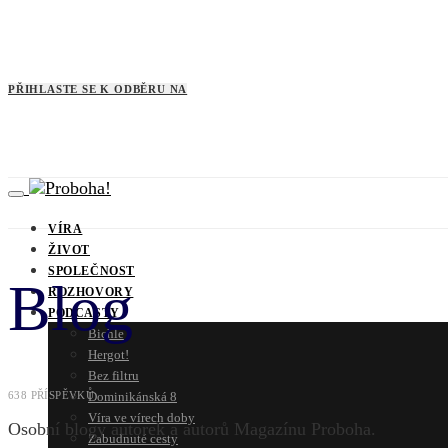
PŘIHLASTE SE K ODBĚRU NA
VÍRA
ŽIVOT
SPOLEČNOST
Blog
ROZHOVORY
PODCASTY
Bichle
Hergot!
Bez filtru
Dominikánská 8
638 PŘÍSPĚVKŮ
Víra ve vírech doby
Osobní blogy autorek a autorů Magazínu Proboha.
Zabudnuté cesty