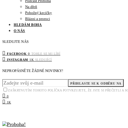
Podcast Proboha
Na dřeň
Pobožný kecičky
Blázni a proroci
HLEDÁM BOHA
O NÁS
SLEDUJTE NÁS
FACEBOOK
0
TOHLE SE MI LÍBÍ
INSTAGRAM
1K
SLEDUJÍCÍ
NEPROPÁSNĚTE ŽÁDNÉ NOVINKY!
PŘIHLASTE SE K ODBĚRU NA
ZAŠKRTNUTÍM TOHOTO POLÍČKA POTVRZUJETE, ŽE JSTE SI PŘEČETLI A
0
1K