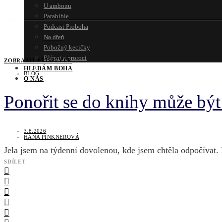
U ambonu
Parabible
Podcast Proboha
Na dřeň
Pobožný kecičky
Blázni a proroci
ZOBRAZIT PŘÍSPĚVEK
HLEDÁM BOHA
BLOG
O NÁS
Ponořit se do knihy může bý
3.8.2026
HANA PINKNEROVÁ
Jela jsem na týdenní dovolenou, kde jsem chtěla odpočívat. 
SDÍLET