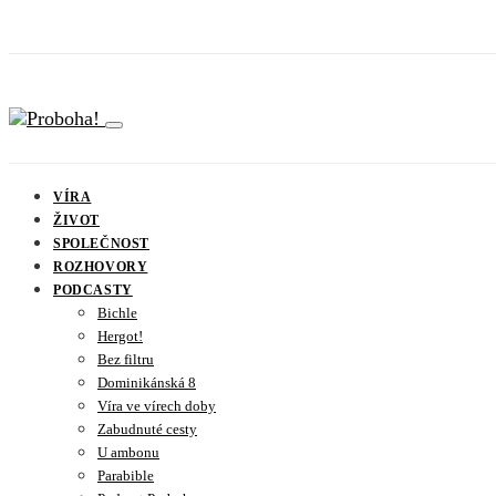
VÍRA
ŽIVOT
SPOLEČNOST
ROZHOVORY
PODCASTY
Bichle
Hergot!
Bez filtru
Dominikánská 8
Víra ve vírech doby
Zabudnuté cesty
U ambonu
Parabible