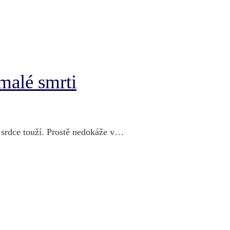
 malé smrti
o srdce touží. Prostě nedokáže v…