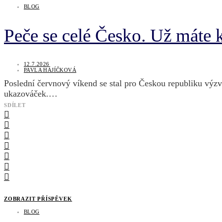
BLOG
Peče se celé Česko. Už máte 
12.7.2026
PAVLA HÁJÍČKOVÁ
Poslední červnový víkend se stal pro Českou republiku výzvo
ukazováček.…
SDÍLET
ZOBRAZIT PŘÍSPĚVEK
BLOG