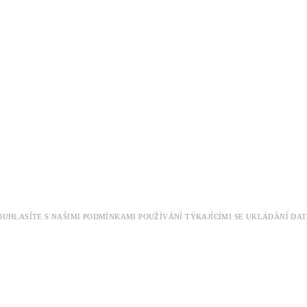
 SOUHLASÍTE S NAŠIMI PODMÍNKAMI POUŽÍVÁNÍ TÝKAJÍCÍMI SE UKLÁDÁNÍ 