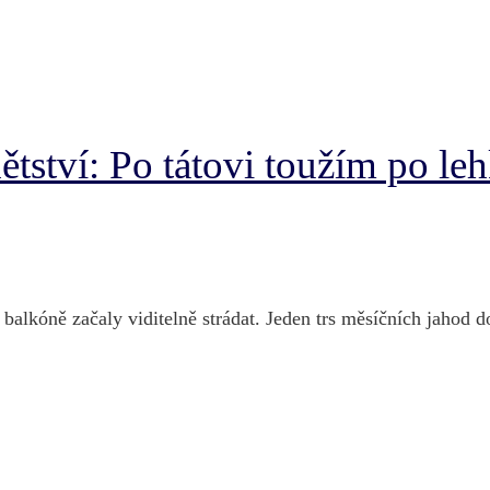
tství: Po tátovi toužím po leh
balkóně začaly viditelně strádat. Jeden trs měsíčních jahod d