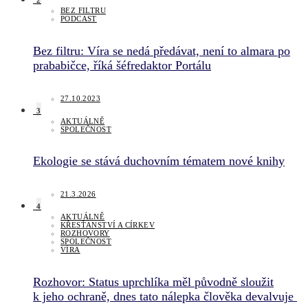
2
BEZ FILTRU
PODCAST
Bez filtru: Víra se nedá předávat, není to almara po
prababičce, říká šéfredaktor Portálu
27.10.2023
3
AKTUÁLNĚ
SPOLEČNOST
Ekologie se stává duchovním tématem nové knihy
21.3.2026
4
AKTUÁLNĚ
KŘESŤANSTVÍ A CÍRKEV
ROZHOVORY
SPOLEČNOST
VÍRA
Rozhovor: Status uprchlíka měl původně sloužit
k jeho ochraně, dnes tato nálepka člověka devalvuje