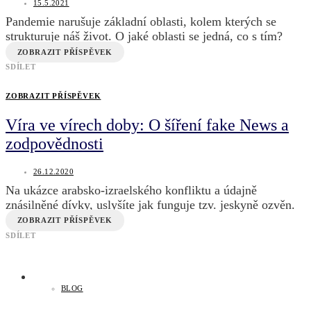
15.5.2021
Pandemie narušuje základní oblasti, kolem kterých se
strukturuje náš život. O jaké oblasti se jedná, co s tím?
ZOBRAZIT PŘÍSPĚVEK
SDÍLET
ZOBRAZIT PŘÍSPĚVEK
Víra ve vírech doby: O šíření fake News a
zodpovědnosti
26.12.2020
Na ukázce arabsko-izraelského konfliktu a údajně
znásilněné dívky, uslyšíte jak funguje tzv. jeskyně ozvěn.
ZOBRAZIT PŘÍSPĚVEK
SDÍLET
BLOG