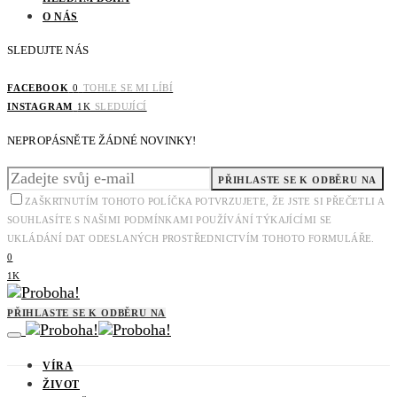
O NÁS
SLEDUJTE NÁS
FACEBOOK
0
TOHLE SE MI LÍBÍ
INSTAGRAM
1K
SLEDUJÍCÍ
NEPROPÁSNĚTE ŽÁDNÉ NOVINKY!
PŘIHLASTE SE K ODBĚRU NA
ZAŠKRTNUTÍM TOHOTO POLÍČKA POTVRZUJETE, ŽE JSTE SI PŘEČETLI A
SOUHLASÍTE S NAŠIMI PODMÍNKAMI POUŽÍVÁNÍ TÝKAJÍCÍMI SE
UKLÁDÁNÍ DAT ODESLANÝCH PROSTŘEDNICTVÍM TOHOTO FORMULÁŘE.
0
1K
PŘIHLASTE SE K ODBĚRU NA
VÍRA
ŽIVOT