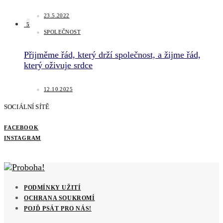
23.5.2022
5
SPOLEČNOST
Přijměme řád, který drží společnost, a žijme řád,
který oživuje srdce
12.10.2025
SOCIÁLNÍ SÍTĚ
FACEBOOK
INSTAGRAM
PODMÍNKY UŽITÍ
OCHRANA SOUKROMÍ
POJĎ PSÁT PRO NÁS!