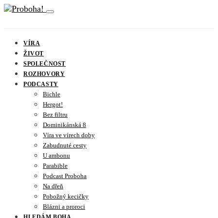
VÍRA
ŽIVOT
SPOLEČNOST
ROZHOVORY
PODCASTY
Bichle
Hergot!
Bez filtru
Dominikánská 8
Víra ve vírech doby
Zabudnuté cesty
U ambonu
Parabible
Podcast Proboha
Na dřeň
Pobožný kecičky
Blázni a proroci
HLEDÁM BOHA