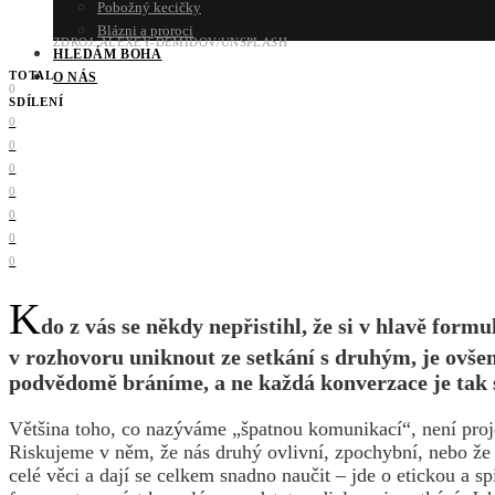
Pobožný kecičky
Blázni a proroci
ZDROJ: ALEXEY-DEMIDOV/UNSPLASH
HLEDÁM BOHA
TOTAL
O NÁS
0
SDÍLENÍ
0
0
0
0
0
0
0
K
do z vás se někdy nepřistihl, že si v hlavě for
v rozhovoru uniknout ze setkání s druhým, je ovšem
podvědomě bráníme, a ne každá konverzace je tak
Většina toho, co nazýváme „špatnou komunikací“, není proje
Riskujeme v něm, že nás druhý ovlivní, zpochybní, nebo že 
celé věci a dají se celkem snadno naučit – jde o etickou a 