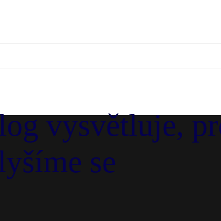
og vysvětluje, pr
lyšíme se