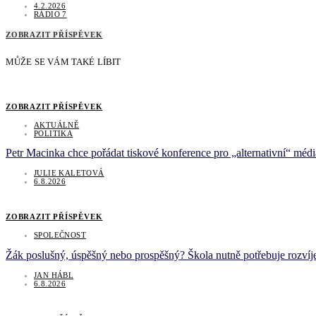
4.2.2026
RÁDIO 7
ZOBRAZIT PŘÍSPĚVEK
MŮŽE SE VÁM TAKÉ LÍBIT
ZOBRAZIT PŘÍSPĚVEK
AKTUÁLNĚ
POLITIKA
Petr Macinka chce pořádat tiskové konference pro „alternativní“ médi
JULIE KALETOVÁ
6.8.2026
ZOBRAZIT PŘÍSPĚVEK
SPOLEČNOST
Žák poslušný, úspěšný nebo prospěšný? Škola nutně potřebuje rozvíje
JAN HÁBL
6.8.2026