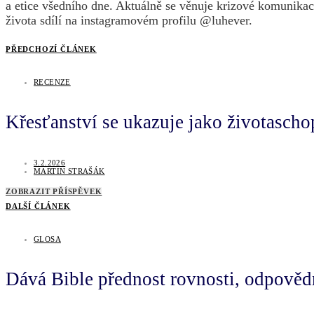
a etice všedního dne. Aktuálně se věnuje krizové komunikaci 
života sdílí na instagramovém profilu @luhever.
PŘEDCHOZÍ ČLÁNEK
RECENZE
Křesťanství se ukazuje jako životascho
3.2.2026
MARTIN STRAŠÁK
ZOBRAZIT PŘÍSPĚVEK
DALŠÍ ČLÁNEK
GLOSA
Dává Bible přednost rovnosti, odpovědno