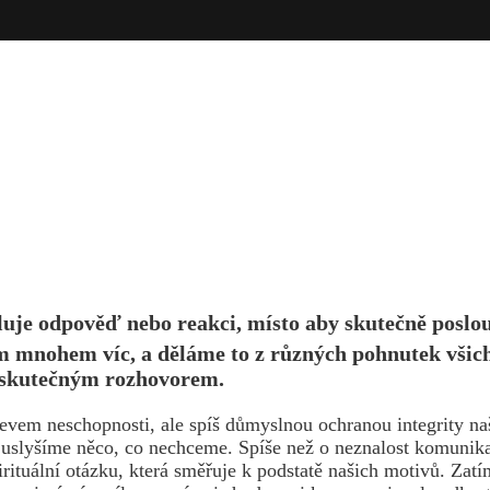
muluje odpověď nebo reakci, místo aby skutečně posl
 mnohem víc, a děláme to z různých pohnutek všichni
 skutečným rozhovorem.
vem neschopnosti, ale spíš důmyslnou ochranou integrity naš
uslyšíme něco, co nechceme. Spíše než o neznalost komunikač
spirituální otázku, která směřuje k podstatě našich motivů. Z