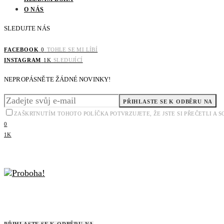
O NÁS
SLEDUJTE NÁS
FACEBOOK
0
TOHLE SE MI LÍBÍ
INSTAGRAM
1K
SLEDUJÍCÍ
NEPROPÁSNĚTE ŽÁDNÉ NOVINKY!
PŘIHLASTE SE K ODBĚRU NA
ZAŠKRTNUTÍM TOHOTO POLÍČKA POTVRZUJETE, ŽE JSTE SI PŘEČETLI A
0
1K