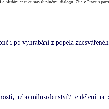
a hledání cest ke smysluplnému dialogu. Žije v Praze s partne
pné i po vyhrabání z popela znesvářenéh
sti, nebo milosrdenství? Je dělení na pr