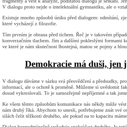
fragmenty a vést k analýze, podstatou dialogu je setkání. J
V dialogu proto nejde o intelektuální gymnastiku, ale o vzta
Existuje mnoho způsobů úniku před dialogem: odmítání, zje
které vycházejí z filozofie.
Tím prvním je obrana před tichem. Řeč je v takovém případě 
konverzačním tlachem. Jím a dalšími pokleslými formami ko
ve které je nám skutečnost lhostejná, matou se pojmy a hlo
Demokracie má duši, jen j
V dialogu dáváme v sázku svá přesvědčení a předsudky, pro
informací, ale o ochotě k proměně. Můžeme si uvědomit fakti
dosud vykreslovali. To je samozřejmě nepříjemné a tak jsme
Ke všem těmto způsobům komunikace nás někdy může vést tak
nám druhý říká. Abychom to unesli, potřebujeme znát své os
silách čelit těžkosti druhého, ale pokud na to kapacitu mám
Dialog bezpodmínečně vyžaduje spoluúčast druhého. Je totiž 