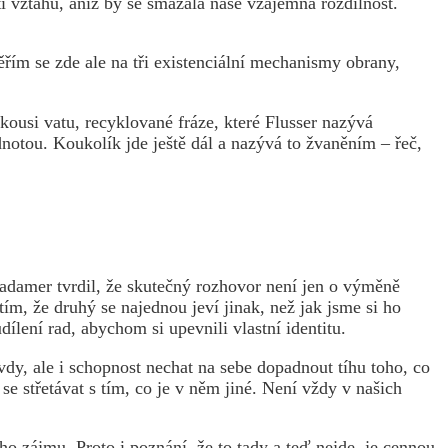
í vztahu, aniž by se smazala naše vzájemná rozdílnost.
ím se zde ale na tři existenciální mechanismy obrany,
kousi vatu, recyklované fráze, které Flusser nazývá
otou. Koukolík jde ještě dál a nazývá to žvaněním – řeč,
adamer tvrdil, že skutečný rozhovor není jen o výměně
m, že druhý se najednou jeví jinak, než jak jsme si ho
ílení rad, abychom si upevnili vlastní identitu.
, ale i schopnost nechat na sebe dopadnout tíhu toho, co
 střetávat s tím, co je v něm jiné. Není vždy v našich
o zájmu. Proto i poznání, že to tady a teď nejde, je cennou