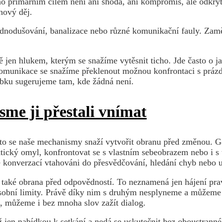
eho primárním cílem není ani shoda, ani kompromis, ale odkryt
hový děj.
dnodušování, banalizace nebo různé komunikační fauly. Zaměř
jen hlukem, kterým se snažíme vytěsnit ticho. Jde často o ja
munikace se snažíme překlenout možnou konfrontaci s prázdn
ubku sugerujeme tam, kde žádná není.
sme ji přestali vnímat
to se naše mechanismy snaží vytvořit obranu před změnou. G
cký omyl, konfrontovat se s vlastním sebeobrazem nebo i s tí
 konverzací vtahováni do přesvědčování, hledání chyb nebo ud
é obrana před odpovědností. To neznamená jen hájení pravdy
obní limity. Právě díky nim s druhým nesplyneme a můžeme se
e, můžeme i bez mnoha slov zažít dialog.
jen nabídkou k setkání a nedá se uskutečnit bez oboustrannéh