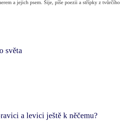
rem a jejich psem. Šije, píše poezii a střípky z tvůrčího
o světa
avici a levici ještě k něčemu?