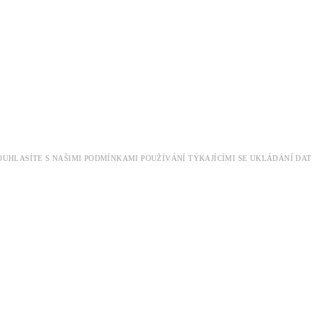
 SOUHLASÍTE S NAŠIMI PODMÍNKAMI POUŽÍVÁNÍ TÝKAJÍCÍMI SE UKLÁDÁNÍ 