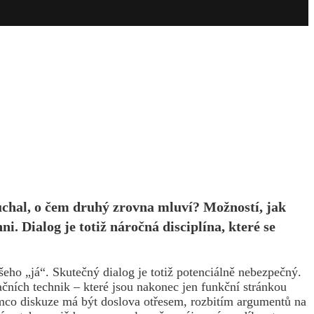
ouchal, o čem druhý zrovna mluví? Možností, jak
. Dialog je totiž náročná disciplína, které se
eho „já“. Skutečný dialog je totiž potenciálně nebezpečný.
ních technik – které jsou nakonec jen funkční stránkou
atímco diskuze má být doslova otřesem, rozbitím argumentů na