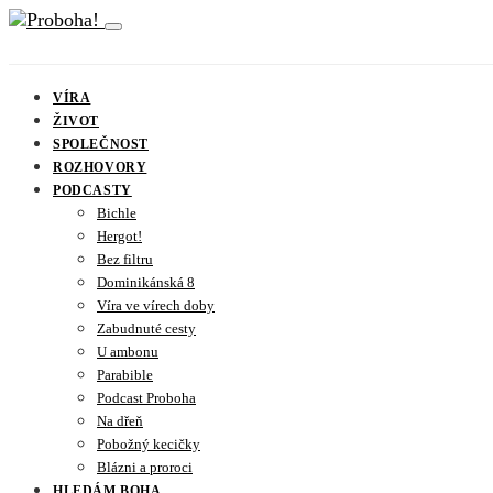
VÍRA
ŽIVOT
SPOLEČNOST
ROZHOVORY
PODCASTY
Bichle
Hergot!
Bez filtru
Dominikánská 8
Víra ve vírech doby
Zabudnuté cesty
U ambonu
Parabible
Podcast Proboha
Na dřeň
Pobožný kecičky
Blázni a proroci
HLEDÁM BOHA