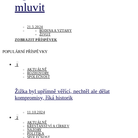
mluvit
21.5.2024
RODINA A VZTAHY
ŽIVOT
ZOBRAZIT PŘÍSPĚVEK
POPULÁRNÍ PŘÍSPĚVKY
1
AKTUÁLNĚ
ROZHOVORY
SPOLEČNOST
Žižka byl upřímně věřící, nechtěl ale dělat
kompromisy, říká historik
11.10.2024
2
AKTUÁLNĚ
KŘESŤANSTVÍ A CÍRKEV
NÁZORY
POLITIKA
SPOLEČNOST