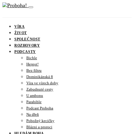
VÍRA
ŽIVOT
SPOLEČNOST
ROZHOVORY
PODCASTY
Bichle
Hergot!
Bez filtru
Dominikánská 8
Víra ve vírech doby
Zabudnuté cesty
U ambonu
Parabible
Podcast Proboha
Na dřeň
Pobožný kecičky
Blázni a proroci
HLEDÁM BOHA