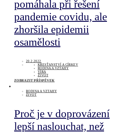
pomáhala při řešení
pandemie covidu, ale
zhoršila epidemii
osamělosti
20.2.2022
KŘESŤANSTVÍ A CÍRKEV
RODINA A VZTAHY
VÍRA
ŽIVOT
ZOBRAZIT PŘÍSPĚVEK
RODINA A VZTAHY
ŽIVOT
Proč je v doprovázení
lepší naslouchat, než