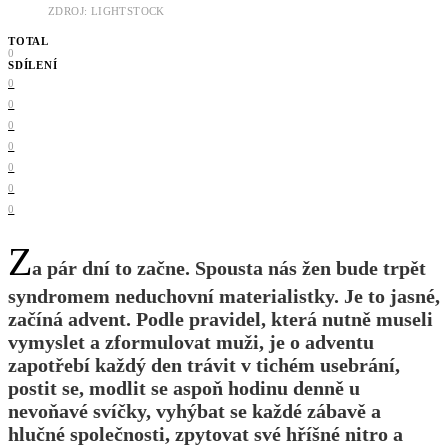
ZDROJ: LIGHTSTOCK
TOTAL
0
SDÍLENÍ
0
0
0
0
0
0
0
Z
a pár dní to začne. Spousta nás žen bude trpět
syndromem neduchovní materialistky. Je to jasné,
začíná advent. Podle pravidel, která nutně museli
vymyslet a zformulovat muži, je o adventu
zapotřebí každý den trávit v tichém usebrání,
postit se, modlit se aspoň hodinu denně u
nevoňavé svíčky, vyhýbat se každé zábavě a
hlučné společnosti, zpytovat své hříšné nitro a