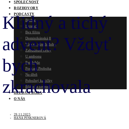
SPOLEČNOST
ROZHOVORY
PODCASTY
Klidný a tichý
Bichle
Hergot!
Bez filtru
advent? Vždyť
Dominikánská 8
Víra ve vírech doby
Zabudnuté cesty
U ambonu
bych
Parabible
Podcast Proboha
Na dřeň
zkrachovala
Pobožný kecičky
Blázni a proroci
HLEDÁM BOHA
O NÁS
29.11.2025
HANA PINKNEROVÁ