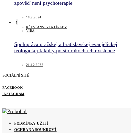
zpověď není psychoterapie
10.2.2024
5
KŘESŤANSTVÍ A CÍRKEV
VÍRA
Spolupráca pražskej a bratislavskej evanjelickej
teologickej fakulty po sto rokoch ich existence
21.12.2022
SOCIÁLNÍ SÍTĚ
FACEBOOK
INSTAGRAM
PODMÍNKY UŽITÍ
OCHRANA SOUKROMÍ