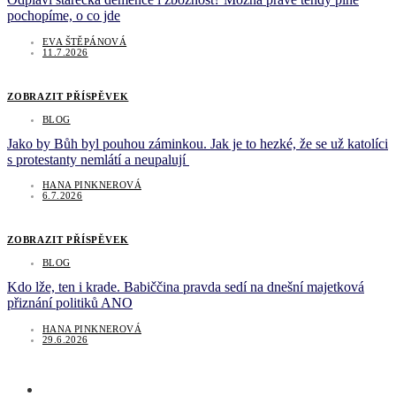
pochopíme, o co jde
EVA ŠTĚPÁNOVÁ
11.7.2026
ZOBRAZIT PŘÍSPĚVEK
BLOG
Jako by Bůh byl pouhou záminkou. Jak je to hezké, že se už katolíci
s protestanty nemlátí a neupalují
HANA PINKNEROVÁ
6.7.2026
ZOBRAZIT PŘÍSPĚVEK
BLOG
Kdo lže, ten i krade. Babiččina pravda sedí na dnešní majetková
přiznání politiků ANO
HANA PINKNEROVÁ
29.6.2026