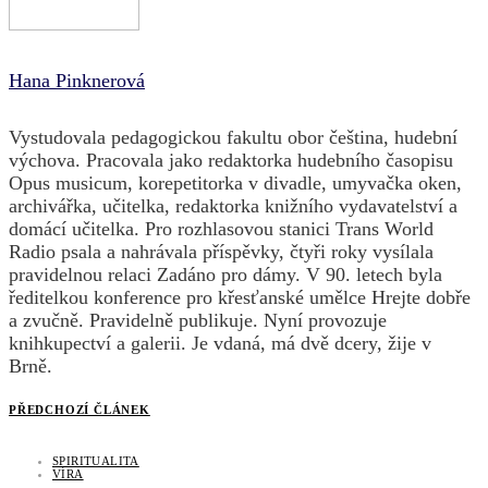
Hana Pinknerová
Vystudovala pedagogickou fakultu obor čeština, hudební
výchova. Pracovala jako redaktorka hudebního časopisu
Opus musicum, korepetitorka v divadle, umyvačka oken,
archivářka, učitelka, redaktorka knižního vydavatelství a
domácí učitelka. Pro rozhlasovou stanici Trans World
Radio psala a nahrávala příspěvky, čtyři roky vysílala
pravidelnou relaci Zadáno pro dámy. V 90. letech byla
ředitelkou konference pro křesťanské umělce Hrejte dobře
a zvučně. Pravidelně publikuje. Nyní provozuje
knihkupectví a galerii. Je vdaná, má dvě dcery, žije v
Brně.
PŘEDCHOZÍ ČLÁNEK
SPIRITUALITA
VÍRA