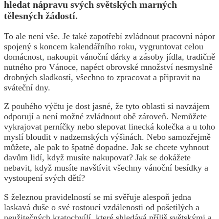
hledat nápravu svých světských marných
tělesných žádostí.
To ale není vše. Je také zapotřebí zvládnout pracovní nápor
spojený s koncem kalendářního roku, vygruntovat celou
domácnost, nakoupit vánoční dárky a zásoby jídla, tradičně
nutného pro Vánoce, napéct obrovské množství nesmyslně
drobných sladkostí, všechno to zpracovat a připravit na
sváteční dny.
Z pouhého výčtu je dost jasné, že tyto oblasti si navzájem
odporují a není možné zvládnout obě zároveň. Nemůžete
vykrajovat perníčky nebo slepovat linecká kolečka a u toho
myslí bloudit v nadzemských výšinách. Nebo samozřejmě
můžete, ale pak to špatně dopadne. Jak se chcete vyhnout
davům lidí, když musíte nakupovat? Jak se dokážete
nebavit, když musíte navštívit všechny vánoční besídky a
vystoupení svých dětí?
S železnou pravidelností se mi svěřuje alespoň jedna
laskavá duše o své rostoucí vzdálenosti od pošetilých a
neužitečných kratochvílí, které shledává příliš světskými a