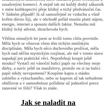
zasaženými komercí. A stejně tak mi každý druhý zákazník
v mém knihkupectví přeje klidný a tichý předvánoční čas.
V žádném případě! Já už samozřejmě ze vzduchu a vůně
květin dávno žiji, ale v obchodě pořád musím platit nájem,
energie, internet a spoustu dalších faktur. Nemohu mít
klidný tichý advent, zkrachovala bych.
Většinu minulých let jsem se kvůli tomu cítila provinile.
Měla bych se věnovat všem těm tichým mnišským
disciplínám. Měla bych něco duchovního prožívat, měla
bych nad něčím mystickým rozjímat, ale mě v tomto stavu
napadají jen praktické věci. Nepotřebuji koupit ještě
mouku? Vystačí mi vánoční balicí papír na všechny moje
dárky, a navíc ještě na manželovy, protože on si na balicí
papír nikdy nevzpomene? Koupíme kapra u stánku
zabitého a vykuchaného, nebo se kaprem až tak nebudeme
obtěžovat a v samoobsluze pořídíme už jednotlivé porce
zatavené ve fólii? Však to znáte.
Jak se naladit na