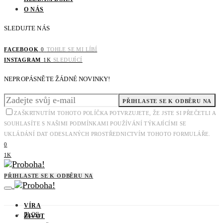
O NÁS
SLEDUJTE NÁS
FACEBOOK
0
TOHLE SE MI LÍBÍ
INSTAGRAM
1K
SLEDUJÍCÍ
NEPROPÁSNĚTE ŽÁDNÉ NOVINKY!
PŘIHLASTE SE K ODBĚRU NA
ZAŠKRTNUTÍM TOHOTO POLÍČKA POTVRZUJETE, ŽE JSTE SI PŘEČETLI A
SOUHLASÍTE S NAŠIMI PODMÍNKAMI POUŽÍVÁNÍ TÝKAJÍCÍMI SE
UKLÁDÁNÍ DAT ODESLANÝCH PROSTŘEDNICTVÍM TOHOTO FORMULÁŘE.
0
1K
PŘIHLASTE SE K ODBĚRU NA
VÍRA
BLOG
ŽIVOT