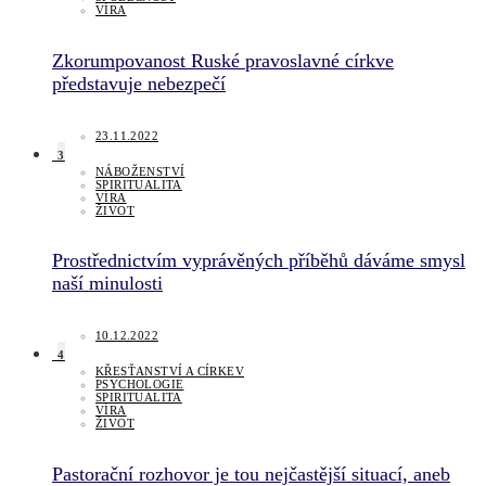
VÍRA
Zkorumpovanost Ruské pravoslavné církve
představuje nebezpečí
23.11.2022
3
NÁBOŽENSTVÍ
SPIRITUALITA
VÍRA
ŽIVOT
Prostřednictvím vyprávěných příběhů dáváme smysl
naší minulosti
10.12.2022
4
KŘESŤANSTVÍ A CÍRKEV
PSYCHOLOGIE
SPIRITUALITA
VÍRA
ŽIVOT
Pastorační rozhovor je tou nejčastější situací, aneb