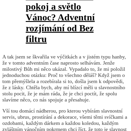
pokoj a světlo
Vánoc? Adventní
rozjímání od Bez
filtru
A tak jsem se škvařila ve výčitkách a v jistém typu hanby,
že v tomto adventním čase naprosto selhávám. Jenže
milostivý Bůh mi něco ukázal. Vypadalo to, že mi položil
jednoduchou otázku: Proč to všechno děláš? Když jsem o
tom přemýšlela a rozebírala si to, došla jsem k odpovědi,
že z lásky. Chtěla bych, aby mí blízcí měli u slavnostního
stolu pocit, že je mám ráda, že je chci poctít, že spolu
slavíme něco, co nás spojuje a přesahuje.
Vší tou domácí nádherou, pro kterou vybírám slavnostní
servis, ubrus, prostírání a dekorace, všemi těmi svíčkami a
ozdobami, každým dárkem a každou koledou, každým
zvláštním vánočním pokrmem chci říct, že toto je slavnost