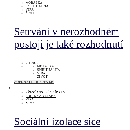
MORÁLKA
SPIRITUALITA
VÍRA
ŽIVOT
Setrvání v nerozhodném
postoji je také rozhodnutí
9.4.2022
MORÁLKA
SPIRITUALITA
VÍRA
ŽIVOT
ZOBRAZIT PŘÍSPĚVEK
KŘESŤANSTVÍ A CÍRKEV
RODINA A VZTAHY
VÍRA
ŽIVOT
Sociální izolace sice