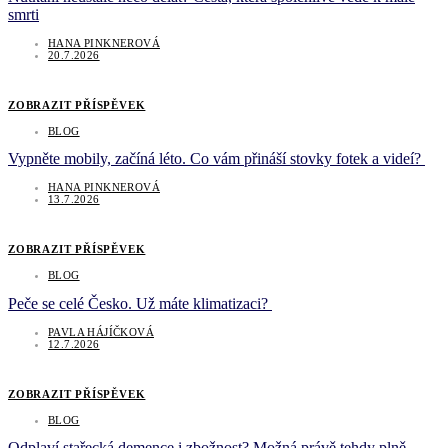
smrti
HANA PINKNEROVÁ
20.7.2026
ZOBRAZIT PŘÍSPĚVEK
BLOG
Vypněte mobily, začíná léto. Co vám přináší stovky fotek a videí?
HANA PINKNEROVÁ
13.7.2026
ZOBRAZIT PŘÍSPĚVEK
BLOG
Peče se celé Česko. Už máte klimatizaci?
PAVLA HÁJÍČKOVÁ
12.7.2026
ZOBRAZIT PŘÍSPĚVEK
BLOG
Odplaví stařecká demence i zbožnost? Možná právě tehdy plně