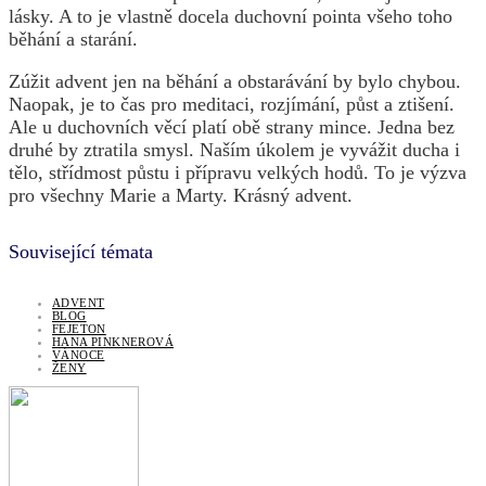
lásky. A to je vlastně docela duchovní pointa všeho toho
běhání a starání.
Zúžit advent jen na běhání a obstarávání by bylo chybou.
Naopak, je to čas pro meditaci, rozjímání, půst a ztišení.
Ale u duchovních věcí platí obě strany mince. Jedna bez
druhé by ztratila smysl. Naším úkolem je vyvážit ducha i
tělo, střídmost půstu i přípravu velkých hodů. To je výzva
pro všechny Marie a Marty. Krásný advent.
Související témata
ADVENT
BLOG
FEJETON
HANA PINKNEROVÁ
VÁNOCE
ŽENY