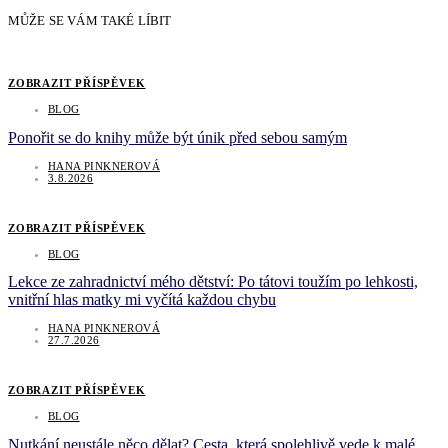
MŮŽE SE VÁM TAKÉ LÍBIT
ZOBRAZIT PŘÍSPĚVEK
BLOG
Ponořit se do knihy může být únik před sebou samým
HANA PINKNEROVÁ
3.8.2026
ZOBRAZIT PŘÍSPĚVEK
BLOG
Lekce ze zahradnictví mého dětství: Po tátovi toužím po lehkosti,
vnitřní hlas matky mi vyčítá každou chybu
HANA PINKNEROVÁ
27.7.2026
ZOBRAZIT PŘÍSPĚVEK
BLOG
Nutkání neustále něco dělat? Cesta, která spolehlivě vede k malé