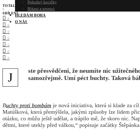
Pobožný kecičky
TOTAL
Blázni a proroci
0
SDÍLENÍ
HLEDÁM BOHA
0
O NÁS
0
0
0
0
0
0
ste přesvědčeni, že neumíte nic užitečné
J
samozřejmě. Umí péct buchty. Taková bábo
B
uchty proti bombám
je nová iniciativa, která si klade za
Matúšková, která přemýšlela, jakými způsoby lze lidem při
otázku, co můžu ještě udělat, a trápilo mě, že skoro nic. N
dětmi, které utekly před válkou,“ popisuje začátky Štěpánk