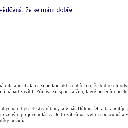
svědčená, že se mám dobře
známila a nechala na sebe kontakt s nabídkou, že kohokoli odv
Její nápad zasáhl. Přidává se spousta žen, které pečením buchet
abychom byli efektivní tam, kde nás Bůh našel, a tak nejlíp, 
řirozeným projevem lásky. Je to záležitost velmi soukromá a 
líky pečují.