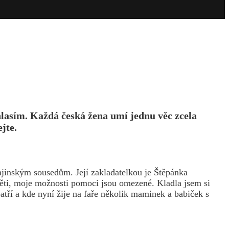
hlasím. Každá česká žena umí jednu věc zcela
jte.
ajinským sousedům. Její zakladatelkou je Štěpánka
ěti, moje možnosti pomoci jsou omezené. Kladla jsem si
tří a kde nyní žije na faře několik maminek a babiček s