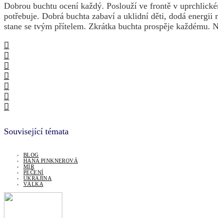
Dobrou buchtu ocení každý. Poslouží ve frontě v uprchlickém
potřebuje. Dobrá buchta zabaví a uklidní děti, dodá energi
stane se tvým přítelem. Zkrátka buchta prospěje každému. N
Související témata
BLOG
HANA PINKNEROVÁ
MÍR
PEČENÍ
UKRAJINA
VÁLKA