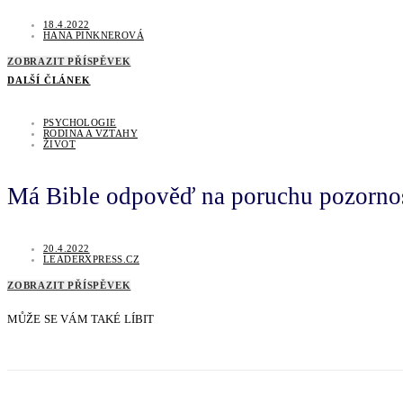
18.4.2022
HANA PINKNEROVÁ
ZOBRAZIT PŘÍSPĚVEK
DALŠÍ ČLÁNEK
PSYCHOLOGIE
RODINA A VZTAHY
ŽIVOT
Má Bible odpověď na poruchu pozorno
20.4.2022
LEADERXPRESS.CZ
ZOBRAZIT PŘÍSPĚVEK
MŮŽE SE VÁM TAKÉ LÍBIT