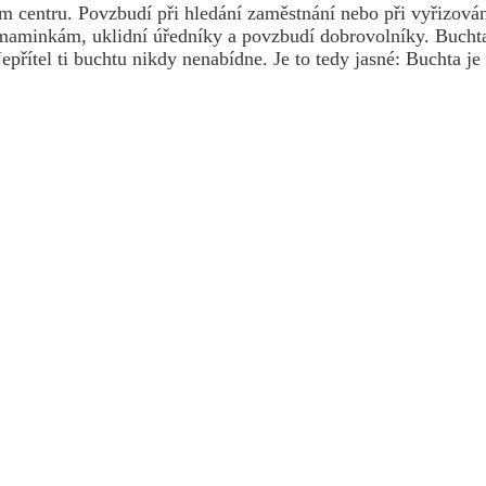
 centru. Povzbudí při hledání zaměstnání nebo při vyřizování
i maminkám, uklidní úředníky a povzbudí dobrovolníky. Buchta
epřítel ti buchtu nikdy nenabídne. Je to tedy jasné: Buchta