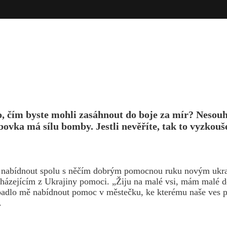
ho, čím byste mohli zasáhnout do boje za mír? Nesou
vka má sílu bomby. Jestli nevěříte, tak to vyzkouše
 cíl nabídnout spolu s něčím dobrým pomocnou ruku novým ukr
cházejícím z Ukrajiny pomoci. „Žiju na malé vsi, mám malé d
apadlo mě nabídnout pomoc v městečku, ke kterému naše ves pa
a.