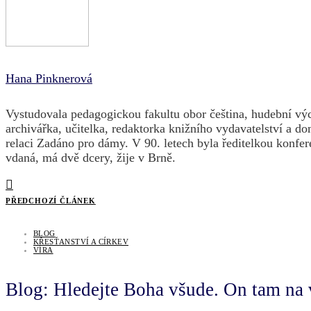
Hana Pinknerová
Vystudovala pedagogickou fakultu obor čeština, hudební vý
archivářka, učitelka, redaktorka knižního vydavatelství a do
relaci Zadáno pro dámy. V 90. letech byla ředitelkou konfer
vdaná, má dvě dcery, žije v Brně.
PŘEDCHOZÍ ČLÁNEK
BLOG
KŘESŤANSTVÍ A CÍRKEV
VÍRA
Blog: Hledejte Boha všude. On tam na 