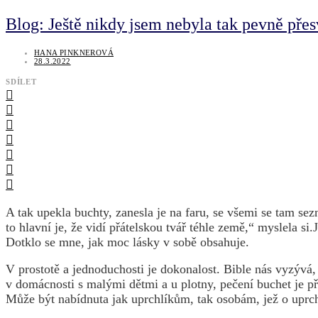
Blog: Ještě nikdy jsem nebyla tak pevně pře
HANA PINKNEROVÁ
28.3.2022
SDÍLET
A tak upekla buchty, zanesla je na faru, se všemi se tam se
to hlavní je, že vidí přátelskou tvář téhle země,“ myslela si.
Dotklo se mne, jak moc lásky v sobě obsahuje.
V prostotě a jednoduchosti je dokonalost. Bible nás vyzývá, 
v domácnosti s malými dětmi a u plotny, pečení buchet je p
Může být nabídnuta jak uprchlíkům, tak osobám, jež o uprch