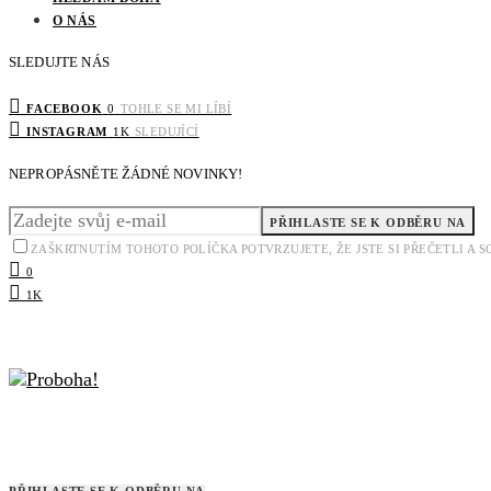
O NÁS
SLEDUJTE NÁS
FACEBOOK
0
TOHLE SE MI LÍBÍ
INSTAGRAM
1K
SLEDUJÍCÍ
NEPROPÁSNĚTE ŽÁDNÉ NOVINKY!
PŘIHLASTE SE K ODBĚRU NA
ZAŠKRTNUTÍM TOHOTO POLÍČKA POTVRZUJETE, ŽE JSTE SI PŘEČETLI A
0
1K