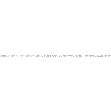
 SOUHLASÍTE S NAŠIMI PODMÍNKAMI POUŽÍVÁNÍ TÝKAJÍCÍMI SE UKLÁDÁNÍ 