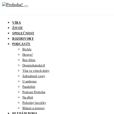
VÍRA
ŽIVOT
SPOLEČNOST
ROZHOVORY
PODCASTY
Bichle
Hergot!
Bez filtru
Dominikánská 8
Víra ve vírech doby
Zabudnuté cesty
U ambonu
Parabible
Podcast Proboha
Na dřeň
Pobožný kecičky
Blázni a proroci
HLEDÁM BOHA