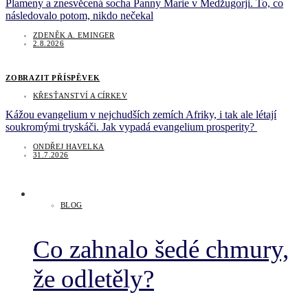
Plameny a znesvěcená socha Panny Marie v Medžugorji. To, co
následovalo potom, nikdo nečekal
ZDENĚK A. EMINGER
2.8.2026
ZOBRAZIT PŘÍSPĚVEK
KŘESŤANSTVÍ A CÍRKEV
Kážou evangelium v nejchudších zemích Afriky, i tak ale létají
soukromými tryskáči. Jak vypadá evangelium prosperity?
ONDŘEJ HAVELKA
31.7.2026
BLOG
Co zahnalo šedé chmury,
že odletěly?