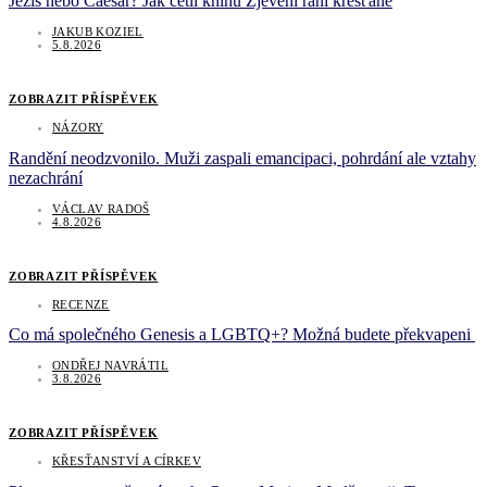
Ježíš nebo Caesar? Jak četli knihu Zjevení raní křesťané
JAKUB KOZIEL
5.8.2026
ZOBRAZIT PŘÍSPĚVEK
NÁZORY
Randění neodzvonilo. Muži zaspali emancipaci, pohrdání ale vztahy
nezachrání
VÁCLAV RADOŠ
4.8.2026
ZOBRAZIT PŘÍSPĚVEK
RECENZE
Co má společného Genesis a LGBTQ+? Možná budete překvapeni
ONDŘEJ NAVRÁTIL
3.8.2026
ZOBRAZIT PŘÍSPĚVEK
KŘESŤANSTVÍ A CÍRKEV