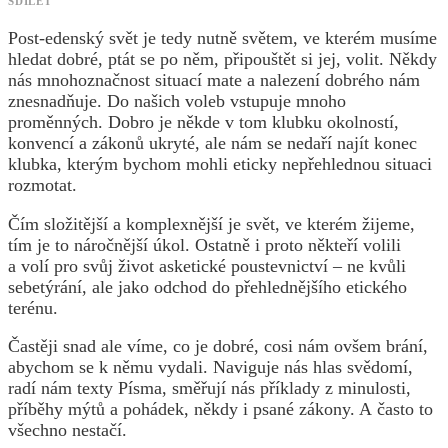
SDÍLET
Post-edenský svět je tedy nutně světem, ve kterém musíme
hledat dobré, ptát se po něm, připouštět si jej, volit. Někdy
nás mnohoznačnost situací mate a nalezení dobrého nám
znesnadňuje. Do našich voleb vstupuje mnoho
proměnných. Dobro je někde v tom klubku okolností,
konvencí a zákonů ukryté, ale nám se nedaří najít konec
klubka, kterým bychom mohli eticky nepřehlednou situaci
rozmotat.
Čím složitější a komplexnější je svět, ve kterém žijeme,
tím je to náročnější úkol. Ostatně i proto někteří volili
a volí pro svůj život asketické poustevnictví – ne kvůli
sebetýrání, ale jako odchod do přehlednějšího etického
terénu.
Častěji snad ale víme, co je dobré, cosi nám ovšem brání,
abychom se k němu vydali. Naviguje nás hlas svědomí,
radí nám texty Písma, směřují nás příklady z minulosti,
příběhy mýtů a pohádek, někdy i psané zákony. A často to
všechno nestačí.