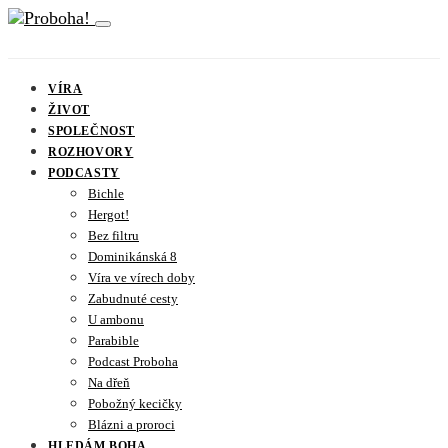
VÍRA
ŽIVOT
SPOLEČNOST
ROZHOVORY
PODCASTY
Bichle
Hergot!
Bez filtru
Dominikánská 8
Víra ve vírech doby
Zabudnuté cesty
U ambonu
Parabible
Podcast Proboha
Na dřeň
Pobožný kecičky
Blázni a proroci
HLEDÁM BOHA