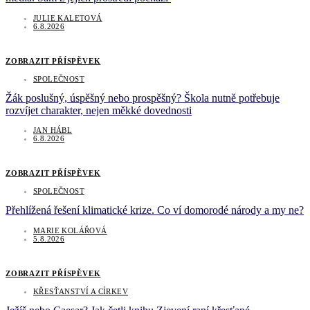
JULIE KALETOVÁ
6.8.2026
ZOBRAZIT PŘÍSPĚVEK
SPOLEČNOST
Žák poslušný, úspěšný nebo prospěšný? Škola nutně potřebuje
rozvíjet charakter, nejen měkké dovednosti
JAN HÁBL
6.8.2026
ZOBRAZIT PŘÍSPĚVEK
SPOLEČNOST
Přehlížená řešení klimatické krize. Co ví domorodé národy a my ne?
MARIE KOLÁŘOVÁ
5.8.2026
ZOBRAZIT PŘÍSPĚVEK
KŘESŤANSTVÍ A CÍRKEV