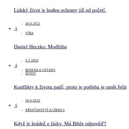
Lidský život je hoden ochrany již od početí
26.6.2022
3
VÍRA
Daniel Heczko: Modlitba
3.3.2020
4
RODINA A VZTAHY
ŽIVOT
Konflikty k životu patří, proto je potřeba je umět řešit
16.6.2022
5
KŘESŤANSTVÍ A CÍRKEV
Když je krádež z lásky. Má Bible odpověď?