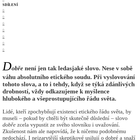
0
SDÍLENÍ
0
0
0
0
0
0
0
D
obře
není jen tak ledasjaké slovo. Nese v sobě
váhu absolutního etického soudu. Při vyslovování
tohoto slova, a to i tehdy, když se týká zdánlivých
drobností, vždy odkazujeme k myšlence
hlubokého a všeprostupujícího řádu světa.
Lidé, kteří zpochybňují existenci etického řádu světa, by
museli – pokud by chtěli být skutečně důslední – slovo
dobře
zcela vypustit ze svého slovníku i uvažování.
Zkušenost nám ale napovídá, že k ničemu podobnému
nedochází. I nejzarytější skeptikové usilují o dobré a snaží