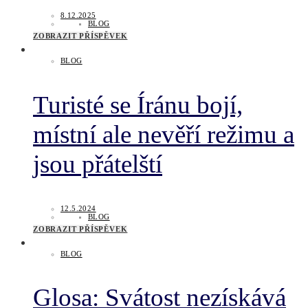
8.12.2025
BLOG
ZOBRAZIT PŘÍSPĚVEK
BLOG
Turisté se Íránu bojí,
místní ale nevěří režimu a
jsou přátelští
12.5.2024
BLOG
ZOBRAZIT PŘÍSPĚVEK
BLOG
Glosa: Svátost nezískává