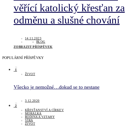
věřící katolický křesťan za
odměnu a slušné chování
14.11.2023
BLOG
ZOBRAZIT PŘÍSPĚVEK
POPULÁRNÍ PŘÍSPĚVKY
1
ŽIVOT
Všecko je nemožné…dokud se to nestane
3.12.2020
2
KŘESŤANSTVÍ A CÍRKEV
MORÁLKA
RODINA A VZTAHY
VÍRA
ŽIVOT