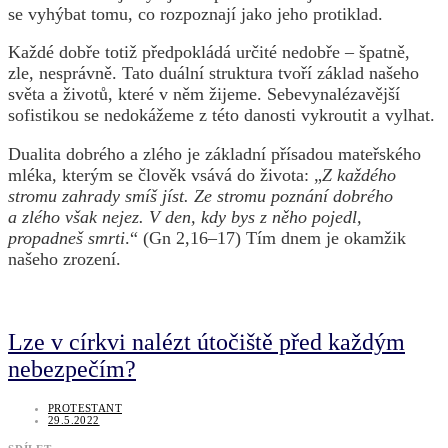
se vyhýbat tomu, co rozpoznají jako jeho protiklad.
Každé dobře totiž předpokládá určité nedobře – špatně,
zle, nesprávně. Tato duální struktura tvoří základ našeho
světa a životů, které v něm žijeme. Sebevynalézavější
sofistikou se nedokážeme z této danosti vykroutit a vylhat.
Dualita dobrého a zlého je základní přísadou mateřského
mléka, kterým se člověk vsává do života: „
Z každého
stromu zahrady smíš jíst. Ze stromu poznání dobrého
a zlého však nejez. V den, kdy bys z něho pojedl,
propadneš smrti
.“ (Gn 2,16–17) Tím dnem je okamžik
našeho zrození.
Lze v církvi nalézt útočiště před každým
nebezpečím?
PROTESTANT
29.5.2022