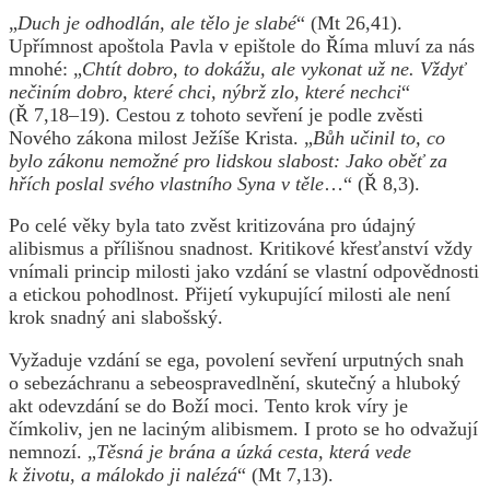
„
Duch je odhodlán, ale tělo je slabé
“ (Mt 26,41).
Upřímnost apoštola Pavla v epištole do Říma mluví za nás
mnohé: „
Chtít dobro, to dokážu, ale vykonat už ne. Vždyť
nečiním dobro, které chci, nýbrž zlo, které nechci
“
(Ř 7,18–19). Cestou z tohoto sevření je podle zvěsti
Nového zákona milost Ježíše Krista. „
Bůh učinil to, co
bylo zákonu nemožné pro lidskou slabost: Jako oběť za
hřích poslal svého vlastního Syna v těle
…“ (Ř 8,3).
Po celé věky byla tato zvěst kritizována pro údajný
alibismus a přílišnou snadnost. Kritikové křesťanství vždy
vnímali princip milosti jako vzdání se vlastní odpovědnosti
a etickou pohodlnost. Přijetí vykupující milosti ale není
krok snadný ani slabošský.
Vyžaduje vzdání se ega, povolení sevření urputných snah
o sebezáchranu a sebeospravedlnění, skutečný a hluboký
akt odevzdání se do Boží moci. Tento krok víry je
čímkoliv, jen ne laciným alibismem. I proto se ho odvažují
nemnozí. „
Těsná je brána a úzká cesta, která vede
k životu, a málokdo ji nalézá
“ (Mt 7,13).