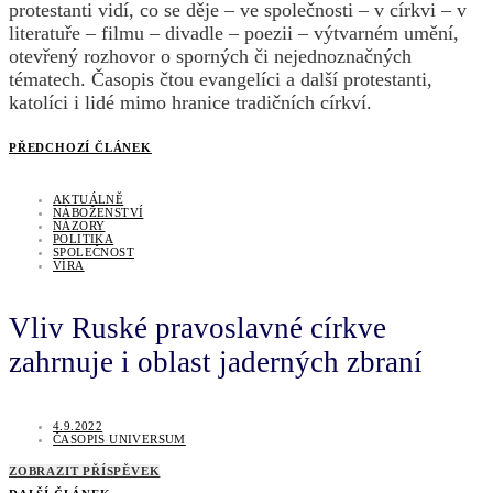
protestanti vidí, co se děje – ve společnosti – v církvi – v
literatuře – filmu – divadle – poezii – výtvarném umění,
otevřený rozhovor o sporných či nejednoznačných
tématech. Časopis čtou evangelíci a další protestanti,
katolíci i lidé mimo hranice tradičních církví.
PŘEDCHOZÍ ČLÁNEK
AKTUÁLNĚ
NÁBOŽENSTVÍ
NÁZORY
POLITIKA
SPOLEČNOST
VÍRA
Vliv Ruské pravoslavné církve
zahrnuje i oblast jaderných zbraní
4.9.2022
ČASOPIS UNIVERSUM
ZOBRAZIT PŘÍSPĚVEK