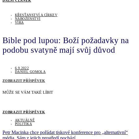
DALŠÍ ČLÁNEK
KŘESŤANSTVÍ A CÍRKEV
NÁBOŽENSTVÍ
VÍRA
Bible pod lupou: Boží požadavky na
podobu svatyně mají svůj důvod
6.9.2022
DANIEL GOMOLA
ZOBRAZIT PŘÍSPĚVEK
MŮŽE SE VÁM TAKÉ LÍBIT
ZOBRAZIT PŘÍSPĚVEK
AKTUÁLNĚ
POLITIKA
Petr Macinka chce pořádat tiskové konference pro „alternativní“
média. Sám z jejich prostředí pochází