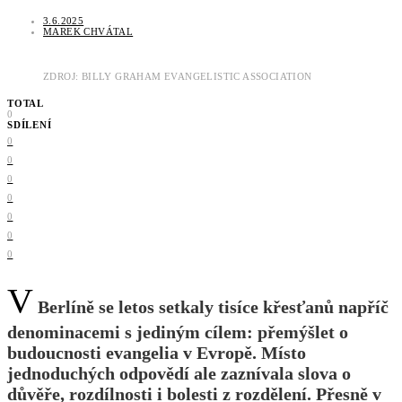
3.6.2025
MAREK CHVÁTAL
ZDROJ: BILLY GRAHAM EVANGELISTIC ASSOCIATION
TOTAL
0
SDÍLENÍ
0
0
0
0
0
0
0
V
Berlíně se letos setkaly tisíce křesťanů napříč
denominacemi s jediným cílem: přemýšlet o
budoucnosti evangelia v Evropě. Místo
jednoduchých odpovědí ale zaznívala slova o
důvěře, rozdílnosti i bolesti z rozdělení. Přesně v