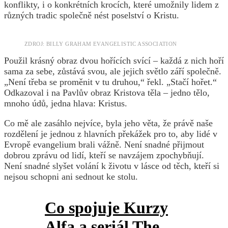
konflikty, i o konkrétních krocích, které umožnily lidem z
různých tradic společně nést poselství o Kristu.
ZDROJ: BILLY GRAHAM EVANGELISTIC ASSOCIATION
Použil krásný obraz dvou hořících svící – každá z nich hoří
sama za sebe, zůstává svou, ale jejich světlo září společně.
„Není třeba se proměnit v tu druhou,“ řekl. „Stačí hořet.“
Odkazoval i na Pavlův obraz Kristova těla – jedno tělo,
mnoho údů, jedna hlava: Kristus.
Co mě ale zasáhlo nejvíce, byla jeho věta, že právě naše
rozdělení je jednou z hlavních překážek pro to, aby lidé v
Evropě evangelium brali vážně. Není snadné přijmout
dobrou zprávu od lidí, kteří se navzájem zpochybňují.
Není snadné slyšet volání k životu v lásce od těch, kteří si
nejsou schopni ani sednout ke stolu.
Co spojuje Kurzy
Alfa a seriál The