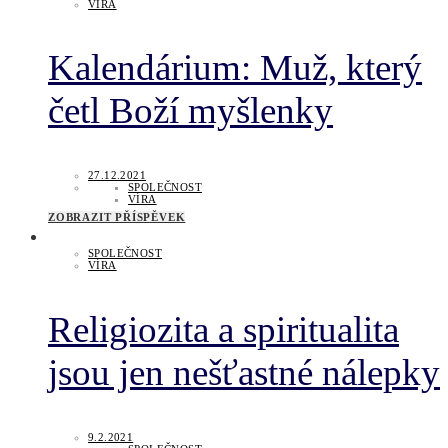
VÍRA
Kalendárium: Muž, který
četl Boží myšlenky
27.12.2021
SPOLEČNOST
VÍRA
ZOBRAZIT PŘÍSPĚVEK
SPOLEČNOST
VÍRA
Religiozita a spiritualita
jsou jen nešťastné nálepky
9.2.2021