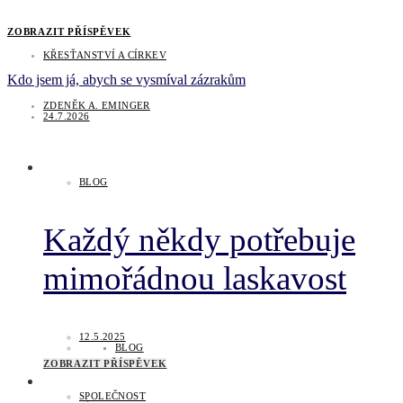
ZOBRAZIT PŘÍSPĚVEK
KŘESŤANSTVÍ A CÍRKEV
Kdo jsem já, abych se vysmíval zázrakům
ZDENĚK A. EMINGER
24.7.2026
BLOG
Každý někdy potřebuje
mimořádnou laskavost
12.5.2025
BLOG
ZOBRAZIT PŘÍSPĚVEK
SPOLEČNOST