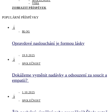
SPOLEČNOST
VÍRA
ZOBRAZIT PŘÍSPĚVEK
POPULÁRNÍ PŘÍSPĚVKY
1
BLOG
Opravdové naslouchání je formou lásky
19.9.2025
2
SPOLEČNOST
Dokážeme vyměnit nadávky a odsouzení za soucit a
empatii?
1.10.2025
3
SPOLEČNOST