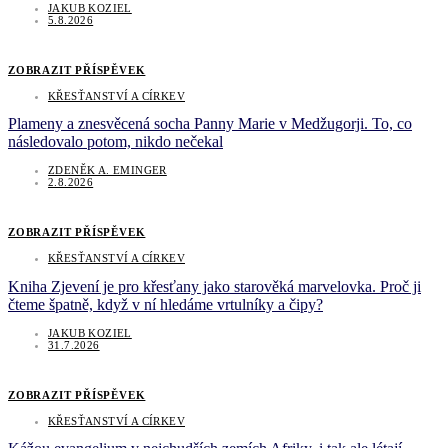
JAKUB KOZIEL
5.8.2026
ZOBRAZIT PŘÍSPĚVEK
KŘESŤANSTVÍ A CÍRKEV
Plameny a znesvěcená socha Panny Marie v Medžugorji. To, co
následovalo potom, nikdo nečekal
ZDENĚK A. EMINGER
2.8.2026
ZOBRAZIT PŘÍSPĚVEK
KŘESŤANSTVÍ A CÍRKEV
Kniha Zjevení je pro křesťany jako starověká marvelovka. Proč ji
čteme špatně, když v ní hledáme vrtulníky a čipy?
JAKUB KOZIEL
31.7.2026
ZOBRAZIT PŘÍSPĚVEK
KŘESŤANSTVÍ A CÍRKEV