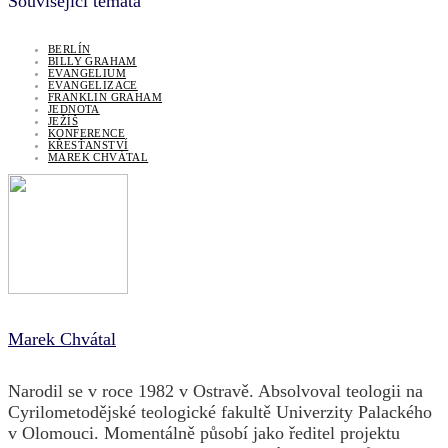
Související témata
BERLÍN
BILLY GRAHAM
EVANGELIUM
EVANGELIZACE
FRANKLIN GRAHAM
JEDNOTA
JEŽÍŠ
KONFERENCE
KŘESŤANSTVÍ
MAREK CHVÁTAL
Marek Chvátal
Narodil se v roce 1982 v Ostravě. Absolvoval teologii na
Cyrilometodějské teologické fakultě Univerzity Palackého
v Olomouci. Momentálně působí jako ředitel projektu