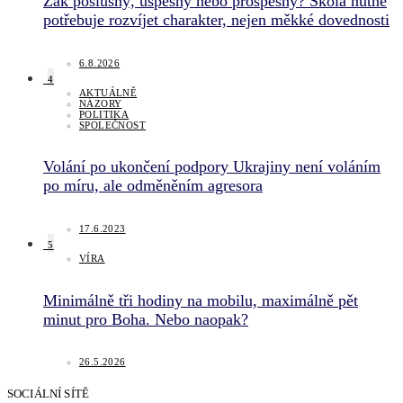
Žák poslušný, úspěšný nebo prospěšný? Škola nutně
potřebuje rozvíjet charakter, nejen měkké dovednosti
6.8.2026
4
AKTUÁLNĚ
NÁZORY
POLITIKA
SPOLEČNOST
Volání po ukončení podpory Ukrajiny není voláním
po míru, ale odměněním agresora
17.6.2023
5
VÍRA
Minimálně tři hodiny na mobilu, maximálně pět
minut pro Boha. Nebo naopak?
26.5.2026
SOCIÁLNÍ SÍTĚ