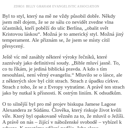
ZDROJ: BILLY GRAHAM EVANGELISTIC ASSOCIATION
Byl to styl, který na mě ne vždy působil dobře. Někdy
jsem měl dojem, že se ze sálu co nevidět zvedne vlna
účastníků, kteří poběží do ulic Berlína, „obalit svět
Kristovou láskou“. Možná je to americký styl. Možná jiný
temperament. Ale přiznám se, že jsem se místy cítil
přesycený.
Ještě víc mě zasáhly některé výroky řečníků, které
zaznívaly jako definitivní soudy. „Bible mluví jasně. To,
co tu říkám, je jediná biblická pravda. A kdo s tím
nesouhlasí, není věrný evangeliu.“ Mluvilo se o lásce, ale
z některých slov byl cítit strach. Strach z úpadku církve.
Strach z toho, že se z Evropy vytratíme. A právě ten strach
jako by nutkal k přísnosti. K ostrým liniím. K odsudkům.
O to silnější byl pro mě projev biskupa Jamese Lagose
Alexandera ze Súdánu. Člověka, který riskuje život kvůli
víře. Který byl opakovaně vězněn za to, že mluvil o Ježíši.
A právě on nás – žijící v náboženské svobodě – vybízel k
odvaze. K prostému sdílení naděje. Jeho slova