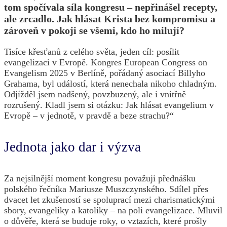
tom spočívala síla kongresu – nepřinášel recepty,
ale zrcadlo. Jak hlásat Krista bez kompromisu a
zároveň v pokoji se všemi, kdo ho milují?
Tisíce křesťanů z celého světa, jeden cíl: posílit
evangelizaci v Evropě. Kongres European Congress on
Evangelism 2025 v Berlíně, pořádaný asociací Billyho
Grahama, byl událostí, která nenechala nikoho chladným.
Odjížděl jsem nadšený, povzbuzený, ale i vnitřně
rozrušený. Kladl jsem si otázku: Jak hlásat evangelium v
Evropě – v jednotě, v pravdě a beze strachu?“
Jednota jako dar i výzva
Za nejsilnější moment kongresu považuji přednášku
polského řečníka Mariusze Muszczynského. Sdílel přes
dvacet let zkušeností se spoluprací mezi charismatickými
sbory, evangelíky a katolíky – na poli evangelizace. Mluvil
o důvěře, která se buduje roky, o vztazích, které prošly