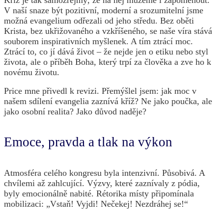
V naší snaze být pozitivní, moderní a srozumitelní jsme
možná evangelium odřezali od jeho středu. Bez oběti
Krista, bez ukřižovaného a vzkříšeného, se naše víra stává
souborem inspirativních myšlenek. A tím ztrácí moc.
Ztrácí to, co jí dává život – že nejde jen o etiku nebo styl
života, ale o příběh Boha, který trpí za člověka a zve ho k
novému životu.
Price mne přivedl k revizi. Přemýšlel jsem: jak moc v
našem sdílení evangelia zaznívá kříž? Ne jako poučka, ale
jako osobní realita? Jako důvod naděje?
Emoce, pravda a tlak na výkon
Atmosféra celého kongresu byla intenzivní. Působivá. A
chvílemi až zahlcující. Výzvy, které zaznívaly z pódia,
byly emocionálně nabité. Rétorika místy připomínala
mobilizaci: „Vstaň! Vyjdi! Nečekej! Nezdráhej se!“