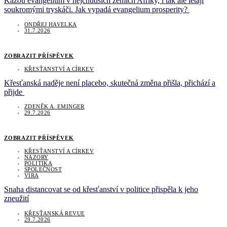
Kážou evangelium v nejchudších zemích Afriky, i tak ale létají
soukromými tryskáči. Jak vypadá evangelium prosperity?
ONDŘEJ HAVELKA
31.7.2026
ZOBRAZIT PŘÍSPĚVEK
KŘESŤANSTVÍ A CÍRKEV
Křesťanská naděje není placebo, skutečná změna přišla, přichází a
přijde
ZDENĚK A. EMINGER
29.7.2026
ZOBRAZIT PŘÍSPĚVEK
KŘESŤANSTVÍ A CÍRKEV
NÁZORY
POLITIKA
SPOLEČNOST
VÍRA
Snaha distancovat se od křesťanství v politice přispěla k jeho
zneužití
KŘESŤANSKÁ REVUE
29.7.2026