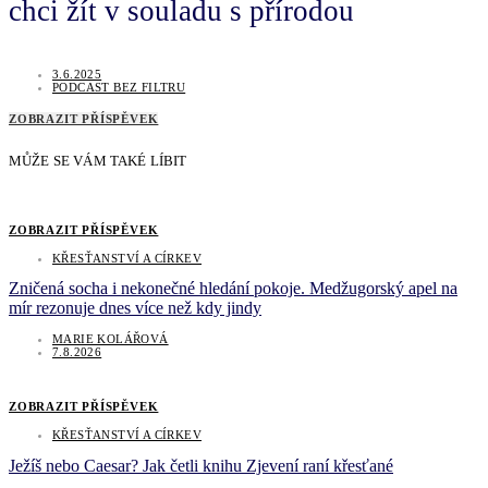
chci žít v souladu s přírodou
3.6.2025
PODCAST BEZ FILTRU
ZOBRAZIT PŘÍSPĚVEK
MŮŽE SE VÁM TAKÉ LÍBIT
ZOBRAZIT PŘÍSPĚVEK
KŘESŤANSTVÍ A CÍRKEV
Zničená socha i nekonečné hledání pokoje. Medžugorský apel na
mír rezonuje dnes více než kdy jindy
MARIE KOLÁŘOVÁ
7.8.2026
ZOBRAZIT PŘÍSPĚVEK
KŘESŤANSTVÍ A CÍRKEV
Ježíš nebo Caesar? Jak četli knihu Zjevení raní křesťané