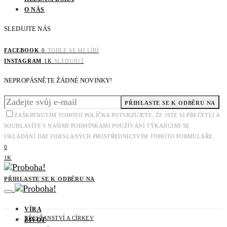
O NÁS
SLEDUJTE NÁS
FACEBOOK
0
TOHLE SE MI LÍBÍ
INSTAGRAM
1K
SLEDUJÍCÍ
NEPROPÁSNĚTE ŽÁDNÉ NOVINKY!
PŘIHLASTE SE K ODBĚRU NA
ZAŠKRTNUTÍM TOHOTO POLÍČKA POTVRZUJETE, ŽE JSTE SI PŘEČETLI A
SOUHLASÍTE S NAŠIMI PODMÍNKAMI POUŽÍVÁNÍ TÝKAJÍCÍMI SE
UKLÁDÁNÍ DAT ODESLANÝCH PROSTŘEDNICTVÍM TOHOTO FORMULÁŘE.
0
1K
PŘIHLASTE SE K ODBĚRU NA
VÍRA
KŘESŤANSTVÍ A CÍRKEV
ŽIVOT