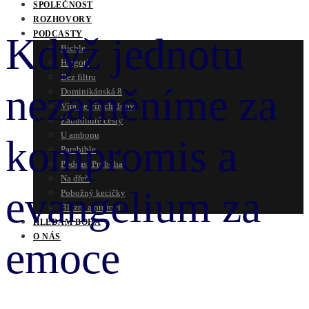
SPOLEČNOST
ROZHOVORY
PODCASTY
Když jednotu
Bichle
Hergot!
Bez filtru
nezaměníme za
Dominikánská 8
Víra ve vírech doby
Zabudnuté cesty
U ambonu
kompromis a
Parabible
Podcast Proboha
Na dřeň
evangelium za
Pobožný kecičky
Blázni a proroci
HLEDÁM BOHA
O NÁS
emoce