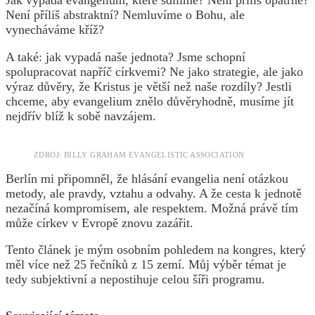
Není příliš abstraktní? Nemluvíme o Bohu, ale
vynecháváme kříž?
A také: jak vypadá naše jednota? Jsme schopní
spolupracovat napříč církvemi? Ne jako strategie, ale jako
výraz důvěry, že Kristus je větší než naše rozdíly? Jestli
chceme, aby evangelium znělo důvěryhodně, musíme jít
nejdřív blíž k sobě navzájem.
ZDROJ: BILLY GRAHAM EVANGELISTIC ASSOCIATION
Berlín mi připomněl, že hlásání evangelia není otázkou
metody, ale pravdy, vztahu a odvahy. A že cesta k jednotě
nezačíná kompromisem, ale respektem. Možná právě tím
může církev v Evropě znovu zazářit.
Tento článek je mým osobním pohledem na kongres, který
měl více než 25 řečníků z 15 zemí. Můj výběr témat je
tedy subjektivní a nepostihuje celou šíři programu.