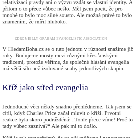
relativizaci pravdy ani o výzvu vzdát se vlastní identity. A
přitom o to přece vůbec nešlo. Měl jsem pocit, že pro
mnohé to bylo moc silné sousto. Ale možná právě to bylo
znamením, že mířil hluboko.
ZDROJ: BILLY GRAHAM EVANGELISTIC ASSOCIATION
V HledamBoha.cz se o tuto jednotu v různosti snažíme již
roky. Budujeme mosty mezi různými křesťanskými
tradicemi, protože věříme, že společné hlásání evangelia
má větší sílu než izolované snahy jednotlivých skupin.
Kříž jako střed evangelia
Jednoduché věci někdy snadno přehlédneme. Tak jsem se
cítil, když Charles Price začal mluvit o kříži. Prvotní
reakce byla skoro podrážděná: „Tohle přece víme! Proč to
tady vůbec zaznívá?“ Ale pak mi to došlo.
Kříž je tak samozřejmý, že na něj můžeme i zapomenout.