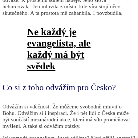
neburcovala. Jen mluvila z místa, kde víra stojí něco
skutečného. A ta prostota mě zahanbila. I povzbudila.
Ne každý je
evangelista, ale
každý má být
svědek
Co si z toho odvážím pro Česko?
Odvážím si vděčnost. Že můžeme svobodně mluvit o
Bohu. Odvážím si i inspiraci. Že i pět lidí z Česka může
být součástí mezinárodní akce, která má sílu proměňovat
myšlení. A také si odvážím otázky.
Jak vypadá evangelium, které sdílíme? Není příliš opatrné?