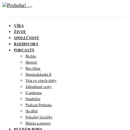
VÍRA
ŽIVOT
SPOLEČNOST
ROZHOVORY
PODCASTY
Bichle
Hergot!
Bez filtru
Dominikánská 8
Víra ve vírech doby
Zabudnuté cesty
U ambonu
Parabible
Podcast Proboha
Na dřeň
Pobožný kecičky
Blázni a proroci
HLEDÁM BOHA