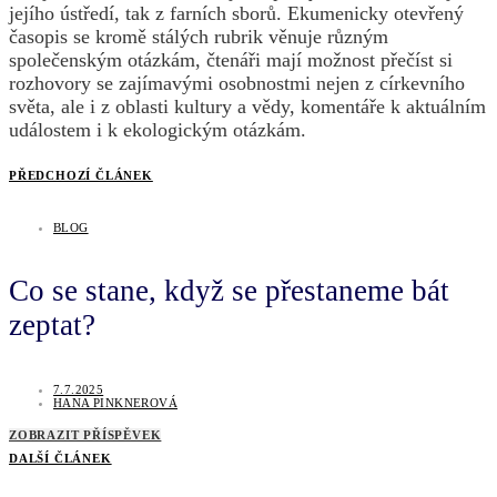
jejího ústředí, tak z farních sborů. Ekumenicky otevřený
časopis se kromě stálých rubrik věnuje různým
společenským otázkám, čtenáři mají možnost přečíst si
rozhovory se zajímavými osobnostmi nejen z církevního
světa, ale i z oblasti kultury a vědy, komentáře k aktuálním
událostem i k ekologickým otázkám.
PŘEDCHOZÍ ČLÁNEK
BLOG
Co se stane, když se přestaneme bát
zeptat?
7.7.2025
HANA PINKNEROVÁ
ZOBRAZIT PŘÍSPĚVEK
DALŠÍ ČLÁNEK