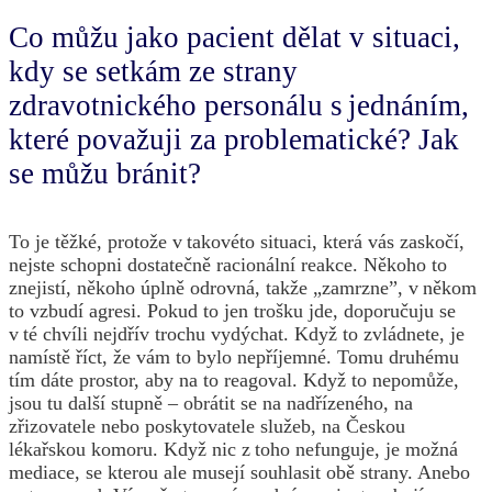
Co můžu jako pacient dělat v situaci,
kdy se setkám ze strany
zdravotnického personálu s jednáním,
které považuji za problematické? Jak
se můžu bránit?
To je těžké, protože v takovéto situaci, která vás zaskočí,
nejste schopni dostatečně racionální reakce. Někoho to
znejistí, někoho úplně odrovná, takže „zamrzne”, v někom
to vzbudí agresi. Pokud to jen trošku jde, doporučuju se
v té chvíli nejdřív trochu vydýchat. Když to zvládnete, je
namístě říct, že vám to bylo nepříjemné. Tomu druhému
tím dáte prostor, aby na to reagoval. Když to nepomůže,
jsou tu další stupně – obrátit se na nadřízeného, na
zřizovatele nebo poskytovatele služeb, na Českou
lékařskou komoru. Když nic z toho nefunguje, je možná
mediace, se kterou ale musejí souhlasit obě strany. Anebo