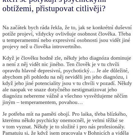
obtížemi, přistupovat citlivěji?
Na začátek bych ráda řekla, že to, jak se konkrétní duševní
potíže projeví, vždycky ovlivňuje osobnost člověka. Třeba
u temperamentní nebo expresivní osobnosti jsou vidět jiné
projevy než u člověka introvertního.
Když je člověku hodně zle, někdy jeho diagnóza dominuje
a není z něj vidět nic jiného. Ten člověk je v tu chvíli
opravdu hlavně depresivní, psychotický… Je ale důležité,
abychom při pohledu na něj neviděli jen jeho diagnózu, i
když jeho jiné potenciality jsou v tu chvíli v pozadí. Někdy
ale naopak ve snaze dotyčného nestigmatizovat jeho
diagnózu nebereme vážně a všechno vysvětlujeme něčím
jiným – temperamentem, povahou…
Je potřeba mít na paměti obojí. Pro laika, třeba blízkého,
kterému někdo psychicky onemocněl, je velmi těžké se
v tom vyznat. Někdy je to složité i pro nás profesionály.
Pamatuju si, že když jsem pracovala v Bohnicích a viděla