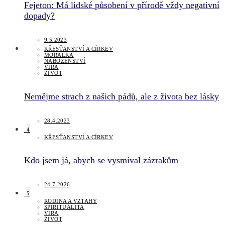
Fejeton: Má lidské působení v přírodě vždy negativní
dopady?
9.5.2023
KŘESŤANSTVÍ A CÍRKEV
MORÁLKA
NÁBOŽENSTVÍ
VÍRA
ŽIVOT
Nemějme strach z našich pádů, ale z života bez lásky
28.4.2023
4
KŘESŤANSTVÍ A CÍRKEV
Kdo jsem já, abych se vysmíval zázrakům
24.7.2026
5
RODINA A VZTAHY
SPIRITUALITA
VÍRA
ŽIVOT