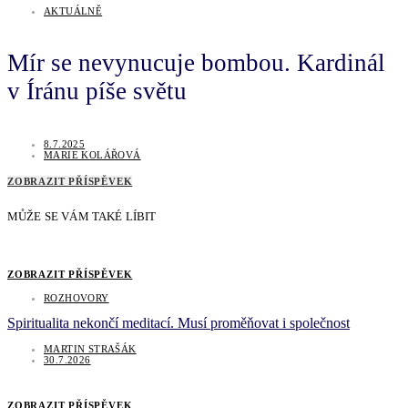
AKTUÁLNĚ
Mír se nevynucuje bombou. Kardinál
v Íránu píše světu
8.7.2025
MARIE KOLÁŘOVÁ
ZOBRAZIT PŘÍSPĚVEK
MŮŽE SE VÁM TAKÉ LÍBIT
ZOBRAZIT PŘÍSPĚVEK
ROZHOVORY
Spiritualita nekončí meditací. Musí proměňovat i společnost
MARTIN STRAŠÁK
30.7.2026
ZOBRAZIT PŘÍSPĚVEK