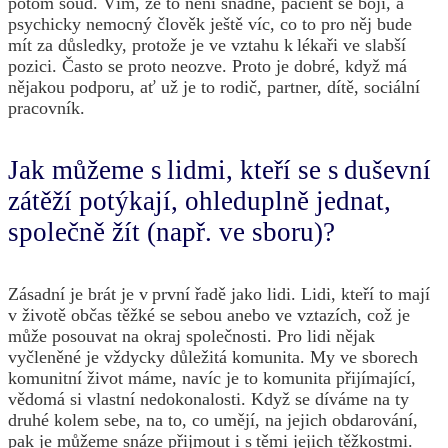
potom soud. Vím, že to není snadné, pacient se bojí, a
psychicky nemocný člověk ještě víc, co to pro něj bude
mít za důsledky, protože je ve vztahu k lékaři ve slabší
pozici. Často se proto neozve. Proto je dobré, když má
nějakou podporu, ať už je to rodič, partner, dítě, sociální
pracovník.
Jak můžeme s lidmi, kteří se s duševní
zátěží potýkají, ohleduplně jednat,
společně žít (např. ve sboru)?
Zásadní je brát je v první řadě jako lidi. Lidi, kteří to mají
v životě občas těžké se sebou anebo ve vztazích, což je
může posouvat na okraj společnosti. Pro lidi nějak
vyčleněné je vždycky důležitá komunita. My ve sborech
komunitní život máme, navíc je to komunita přijímající,
vědomá si vlastní nedokonalosti. Když se díváme na ty
druhé kolem sebe, na to, co umějí, na jejich obdarování,
pak je můžeme snáze přijmout i s těmi jejich těžkostmi.