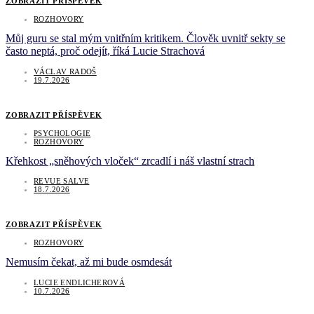
ZOBRAZIT PŘÍSPĚVEK
ROZHOVORY
Můj guru se stal mým vnitřním kritikem. Člověk uvnitř sekty se
často neptá, proč odejít, říká Lucie Strachová
VÁCLAV RADOŠ
19.7.2026
ZOBRAZIT PŘÍSPĚVEK
PSYCHOLOGIE
ROZHOVORY
Křehkost „sněhových vloček“ zrcadlí i náš vlastní strach
REVUE SALVE
18.7.2026
ZOBRAZIT PŘÍSPĚVEK
ROZHOVORY
Nemusím čekat, až mi bude osmdesát
LUCIE ENDLICHEROVÁ
10.7.2026