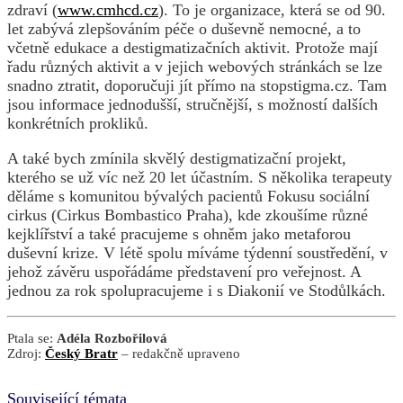
zdraví (
www.cmhcd.cz
). To je organizace, která se od 90.
let zabývá zlepšováním péče o duševně nemocné, a to
včetně edukace a destigmatizačních aktivit. Protože mají
řadu různých aktivit a v jejich webových stránkách se lze
snadno ztratit, doporučuji jít přímo na stopstigma.cz. Tam
jsou informace jednodušší, stručnější, s možností dalších
konkrétních prokliků.
A také bych zmínila skvělý destigmatizační projekt,
kterého se už víc než 20 let účastním. S několika terapeuty
děláme s komunitou bývalých pacientů Fokusu sociální
cirkus (Cirkus Bombastico Praha), kde zkoušíme různé
kejklířství a také pracujeme s ohněm jako metaforou
duševní krize. V létě spolu míváme týdenní soustředění, v
jehož závěru uspořádáme představení pro veřejnost. A
jednou za rok spolupracujeme i s Diakonií ve Stodůlkách.
Ptala se:
Adéla Rozbořilová
Zdroj:
Český Bratr
– redakčně upraveno
Související témata