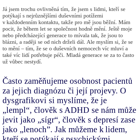
Já jsem trochu ovlivněná tím, že jsem s lidmi, kteří se
potýkají s nejrůznějšími duševními potížemi
v každodenním kontaktu, takže pro mě jsou běžní. Mám
pocit, že během let se společnost hodně mění. Ještě moje
nebo předcházející generace to mívala tak, že jsou to
blázni, a raději se od nich drželi dál. Ale myslím si, že se
to mění – tím, že se o duševních nemocech víc mluví a
také víc lidí potřebuje péči. Mladá generace se za to často
už vůbec nestydí.
Často zaměňujeme osobnost pacientů
za jejich diagnózu či její projevy. O
dysgrafikovi si myslíme, že je
„lempl“, člověk s ADHD se nám může
jevit jako „sígr“, člověk s depresí zase
jako „lenoch”. Jak můžeme k lidem,
kteří se potýkají s psychickými