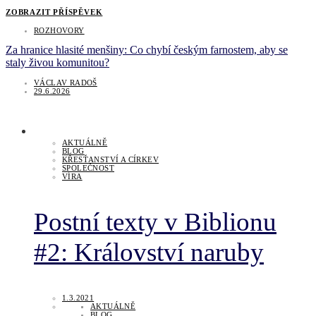
ZOBRAZIT PŘÍSPĚVEK
ROZHOVORY
Za hranice hlasité menšiny: Co chybí českým farnostem, aby se
staly živou komunitou?
VÁCLAV RADOŠ
29.6.2026
AKTUÁLNĚ
BLOG
KŘESŤANSTVÍ A CÍRKEV
SPOLEČNOST
VÍRA
Postní texty v Biblionu
#2: Království naruby
1.3.2021
AKTUÁLNĚ
BLOG