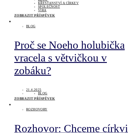
KŘESŤANSTVÍ A CÍRKEV
SPOLEČNOST
VÍRA
ZOBRAZIT PŘÍSPĚVEK
BLOG
Proč se Noeho holubička
vracela s větvičkou v
zobáku?
21.4.2025
BLOG
ZOBRAZIT PŘÍSPĚVEK
ROZHOVORY
Rozhovor: Chceme církvi