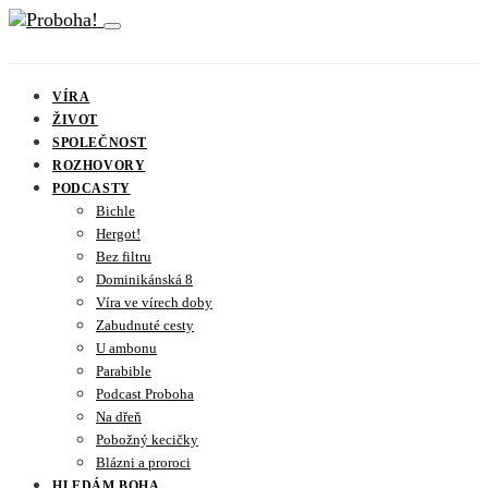
VÍRA
ŽIVOT
SPOLEČNOST
ROZHOVORY
PODCASTY
Bichle
Hergot!
Bez filtru
Dominikánská 8
Víra ve vírech doby
Zabudnuté cesty
U ambonu
Parabible
Podcast Proboha
Na dřeň
Pobožný kecičky
Blázni a proroci
HLEDÁM BOHA