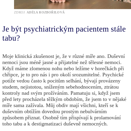
ZDROJ:
ADÉLA ROZBOŘILOVÁ
Je být psychiatrickým pacientem stále
tabu?
Moje klinická zkušenost je, že v různé míře ano. Duševní
nemoci jsou méně jasné a přijatelné než tělesné nemoci.
Když máme zlomenou nohu nebo ležíme v horečkách při
chřipce, je to pro nás i pro okolí srozumitelné. Psychické
potíže vedou často k pocitům selhání, bývají provázeny
studem, nejistotou, sníženým sebehodnocením, ztrátou
kontroly nad svým prožíváním. Pamatuju si, když jsem
před lety procházela těžkým obdobím, že jsem to v nějaké
míře sama zažívala. Můj obdiv mají všichni, kteří se k
duševním obtížím dovedou prostým nebulvárním
způsobem přiznat. Osobně tím přispívají k prolamování
toho tabu a k destigmatizaci duševně nemocných.