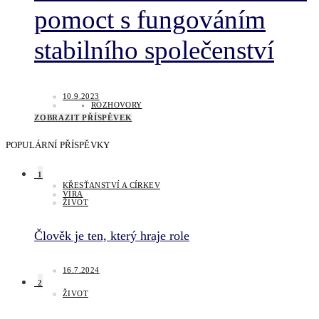
pomoct s fungováním
stabilního společenství
10.9.2023
ROZHOVORY
ZOBRAZIT PŘÍSPĚVEK
POPULÁRNÍ PŘÍSPĚVKY
1
KŘESŤANSTVÍ A CÍRKEV
VÍRA
ŽIVOT
Člověk je ten, který hraje role
16.7.2024
2
ŽIVOT