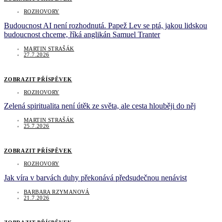
ROZHOVORY
Budoucnost AI není rozhodnutá. Papež Lev se ptá, jakou lidskou
budoucnost chceme, říká anglikán Samuel Tranter
MARTIN STRAŠÁK
27.7.2026
ZOBRAZIT PŘÍSPĚVEK
ROZHOVORY
Zelená spiritualita není útěk ze světa, ale cesta hlouběji do něj
MARTIN STRAŠÁK
25.7.2026
ZOBRAZIT PŘÍSPĚVEK
ROZHOVORY
Jak víra v barvách duhy překonává předsudečnou nenávist
BARBARA RZYMANOVÁ
21.7.2026