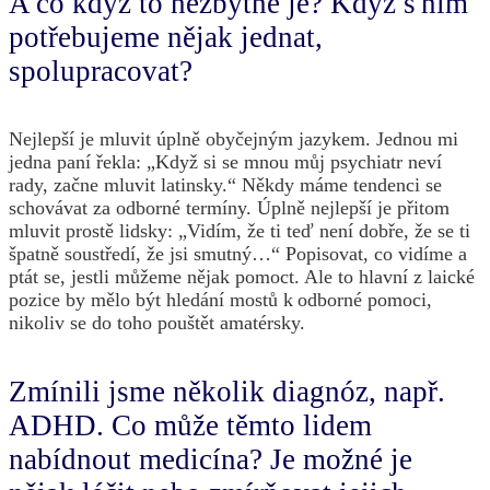
A co když to nezbytné je? Když s ním
potřebujeme nějak jednat,
spolupracovat?
Nejlepší je mluvit úplně obyčejným jazykem. Jednou mi
jedna paní řekla: „Když si se mnou můj psychiatr neví
rady, začne mluvit latinsky.“ Někdy máme tendenci se
schovávat za odborné termíny. Úplně nejlepší je přitom
mluvit prostě lidsky: „Vidím, že ti teď není dobře, že se ti
špatně soustředí, že jsi smutný…“ Popisovat, co vidíme a
ptát se, jestli můžeme nějak pomoct. Ale to hlavní z laické
pozice by mělo být hledání mostů k odborné pomoci,
nikoliv se do toho pouštět amatérsky.
Zmínili jsme několik diagnóz, např.
ADHD. Co může těmto lidem
nabídnout medicína? Je možné je