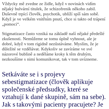
Vždycky mě zvedne ze židle, když v novinách vidím
nějaký bulvární titulek, že schizofrenik někoho zabil.
Duševně trpící člověk, psychotik, ublíží spíš sám sobě.
Když je ve velkém vnitřním pnutí, chce si takto od trápení
„pomoci“.
Stigmatizace často vzniká na základě naší nějaké předešlé
zkušenosti. Nemůžeme se tomu úplně vyhnout, ale je
dobré, když v tom rigidně nezůstáváme. Myslím, že je
důležité se vzdělávat. Kdykoliv se zavíráme ve své
názorové bublině a neděláme kroky k těm druhým,
nezkoušíme s nimi komunikovat, tak v tom uvízneme.
Setkáváte se i s projevy
sebestigmatizace (člověk aplikuje
společenské předsudky, které se
vztahují k dané skupině, sám na sebe).
Jak s takovými pacienty pracujete? Je