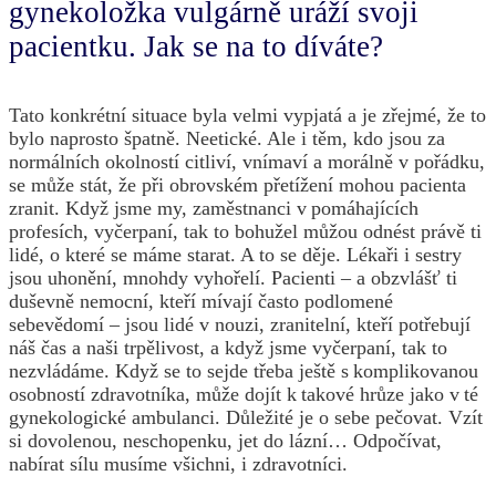
gynekoložka vulgárně uráží svoji
pacientku. Jak se na to díváte?
Tato konkrétní situace byla velmi vypjatá a je zřejmé, že to
bylo naprosto špatně. Neetické. Ale i těm, kdo jsou za
normálních okolností citliví, vnímaví a morálně v pořádku,
se může stát, že při obrovském přetížení mohou pacienta
zranit. Když jsme my, zaměstnanci v pomáhajících
profesích, vyčerpaní, tak to bohužel můžou odnést právě ti
lidé, o které se máme starat. A to se děje. Lékaři i sestry
jsou uhonění, mnohdy vyhořelí. Pacienti – a obzvlášť ti
duševně nemocní, kteří mívají často podlomené
sebevědomí – jsou lidé v nouzi, zranitelní, kteří potřebují
náš čas a naši trpělivost, a když jsme vyčerpaní, tak to
nezvládáme. Když se to sejde třeba ještě s komplikovanou
osobností zdravotníka, může dojít k takové hrůze jako v té
gynekologické ambulanci. Důležité je o sebe pečovat. Vzít
si dovolenou, neschopenku, jet do lázní… Odpočívat,
nabírat sílu musíme všichni, i zdravotníci.