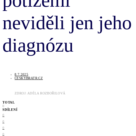
potížemi
neviděli jen jeho
diagnózu
8.7.2025
CESKYBRATR.CZ
ZDROJ: ADÉLA ROZBOŘILOVÁ
TOTAL
0
SDÍLENÍ
0
0
0
0