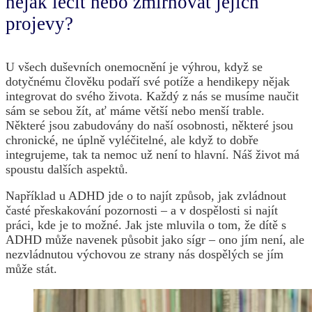
nějak léčit nebo zmírňovat jejich
projevy?
U všech duševních onemocnění je výhrou, když se
dotyčnému člověku podaří své potíže a hendikepy nějak
integrovat do svého života. Každý z nás se musíme naučit
sám se sebou žít, ať máme větší nebo menší trable.
Některé jsou zabudovány do naší osobnosti, některé jsou
chronické, ne úplně vyléčitelné, ale když to dobře
integrujeme, tak ta nemoc už není to hlavní. Náš život má
spoustu dalších aspektů.
Například u ADHD jde o to najít způsob, jak zvládnout
časté přeskakování pozornosti – a v dospělosti si najít
práci, kde je to možné. Jak jste mluvila o tom, že dítě s
ADHD může navenek působit jako sígr – ono jím není, ale
nezvládnutou výchovou ze strany nás dospělých se jím
může stát.