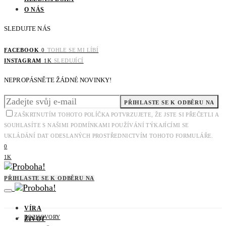
O NÁS
SLEDUJTE NÁS
FACEBOOK
0
TOHLE SE MI LÍBÍ
INSTAGRAM
1K
SLEDUJÍCÍ
NEPROPÁSNĚTE ŽÁDNÉ NOVINKY!
PŘIHLASTE SE K ODBĚRU NA
ZAŠKRTNUTÍM TOHOTO POLÍČKA POTVRZUJETE, ŽE JSTE SI PŘEČETLI A
SOUHLASÍTE S NAŠIMI PODMÍNKAMI POUŽÍVÁNÍ TÝKAJÍCÍMI SE
UKLÁDÁNÍ DAT ODESLANÝCH PROSTŘEDNICTVÍM TOHOTO FORMULÁŘE.
0
1K
PŘIHLASTE SE K ODBĚRU NA
VÍRA
ROZHOVORY
ŽIVOT