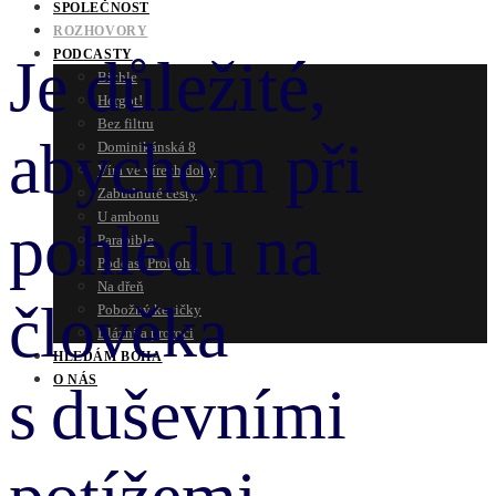
SPOLEČNOST
ROZHOVORY
PODCASTY
Je důležité,
Bichle
Hergot!
Bez filtru
abychom při
Dominikánská 8
Víra ve vírech doby
Zabudnuté cesty
U ambonu
pohledu na
Parabible
Podcast Proboha
Na dřeň
člověka
Pobožný kecičky
Blázni a proroci
HLEDÁM BOHA
O NÁS
s duševními