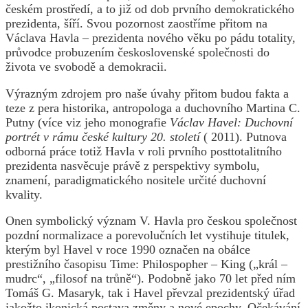
českém prostředí, a to již od dob prvního demokratického
prezidenta, šíří. Svou pozornost zaostříme přitom na
Václava Havla – prezidenta nového věku po pádu totality,
průvodce probuzením československé společnosti do
života ve svobodě a demokracii.
Výrazným zdrojem pro naše úvahy přitom budou fakta a
teze z pera historika, antropologa a duchovního Martina C.
Putny (více viz jeho monografie
Václav Havel: Duchovní
portrét v rámu české kultury 20. století
( 2011). Putnova
odborná práce totiž Havla v roli prvního posttotalitního
prezidenta nasvěcuje právě z perspektivy symbolu,
znamení, paradigmatického nositele určité duchovní
kvality.
Onen symbolický význam V. Havla pro českou společnost
pozdní normalizace a porevolučních let vystihuje titulek,
kterým byl Havel v roce 1990 označen na obálce
prestižního časopisu Time: Philospopher – King („král –
mudrc“, „filosof na trůně“). Podobně jako 70 let před ním
Tomáš G. Masaryk, tak i Havel převzal prezidentský úřad
jakožto ikonická postava změny a nové epochy. Očekávání