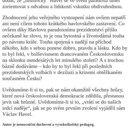
dodat, že „historický“ Havel se ve svém paradoxu uměl
zorientovat s odvahou a lidskostí vskutku obdivuhodnou.
Zhodnocení jeho veřejného vystoupení nám ovšem nepatří
ani není cílem tohoto krátkého havlovského zastavení. Co
ovšem díky Havlovu paradoxnímu prezidentství přišlo
nečekaně ke slovu, to je ona bytostná a životodárná touha
po návratu krále. Touha spojená s nadějí na příchod
někoho, kdo s sebou ponese dobro, pravdu a lásku. Kdo by
to byl řekl, v bolševismem drancovaném Československu
na sklonku osmdesátých let minulého století? A s trochou
bázně dodáváme – kdo by to byl řekl při posledních
prezidentských volbách v deziluzi a krizemi obtěžkaném
současném Česku?
Uvědomíme-li si to, pak se nám okamžitě všechny hrůzy,
které nová československá demokracie zdědila, přestanou
jevit tak hrůzné. Uvědomíme-li si to, „vrátí se do našich
srdcí naděje“, jak se po svém prvním zvolení vyjádřil sám
Václav Havel.
Autor je nemocniční duchovní a vysokoškolský pedagog.