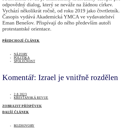
odpovědný dialog, který se neváže na žádnou církev.
Vychází několikrát ročně, od roku 2019 jako čtvrtletník.
Časopis vydává Akademická YMCA ve vydavatelství
Eman Benešov. Přispívají do něho především autoři
protestantské orientace.
PŘEDCHOZÍ ČLÁNEK
NÁZORY
POLITIKA
SPOLEČNOST
Komentář: Izrael je vnitřně rozdělen
2.8.2023
KŘESŤANSKÁ REVUE
ZOBRAZIT PŘÍSPĚVEK
DALŠÍ ČLÁNEK
ROZHOVORY