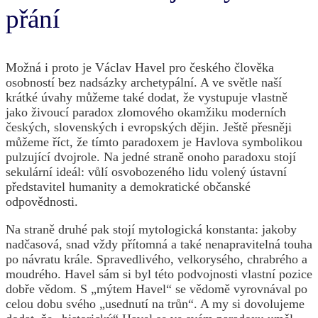
přání
Možná i proto je Václav Havel pro českého člověka
osobností bez nadsázky archetypální. A ve světle naší
krátké úvahy můžeme také dodat, že vystupuje vlastně
jako živoucí paradox zlomového okamžiku moderních
českých, slovenských i evropských dějin. Ještě přesněji
můžeme říct, že tímto paradoxem je Havlova symbolikou
pulzující dvojrole. Na jedné straně onoho paradoxu stojí
sekulární ideál: vůlí osvobozeného lidu volený ústavní
představitel humanity a demokratické občanské
odpovědnosti.
Na straně druhé pak stojí mytologická konstanta: jakoby
nadčasová, snad vždy přítomná a také nenapravitelná touha
po návratu krále. Spravedlivého, velkorysého, chrabrého a
moudrého. Havel sám si byl této podvojnosti vlastní pozice
dobře vědom. S „mýtem Havel“ se vědomě vyrovnával po
celou dobu svého „usednutí na trůn“. A my si dovolujeme