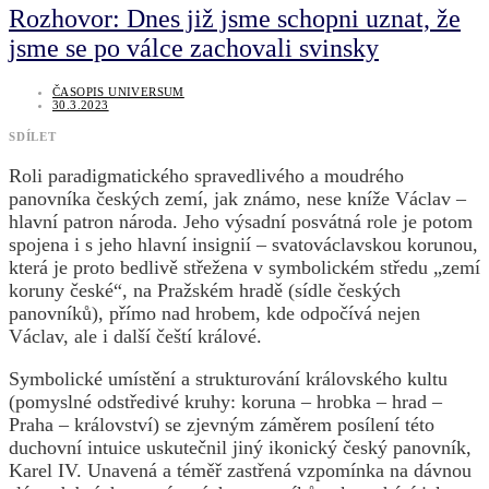
Rozhovor: Dnes již jsme schopni uznat, že
jsme se po válce zachovali svinsky
ČASOPIS UNIVERSUM
30.3.2023
SDÍLET
Roli paradigmatického spravedlivého a moudrého
panovníka českých zemí, jak známo, nese kníže Václav –
hlavní patron národa. Jeho výsadní posvátná role je potom
spojena i s jeho hlavní insignií – svatováclavskou korunou,
která je proto bedlivě střežena v symbolickém středu „zemí
koruny české“, na Pražském hradě (sídle českých
panovníků), přímo nad hrobem, kde odpočívá nejen
Václav, ale i další čeští králové.
Symbolické umístění a strukturování královského kultu
(pomyslné odstředivé kruhy: koruna – hrobka – hrad –
Praha – království) se zjevným záměrem posílení této
duchovní intuice uskutečnil jiný ikonický český panovník,
Karel IV. Unavená a téměř zastřená vzpomínka na dávnou