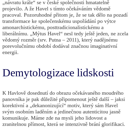
„návratu krále“ se v české společnosti hmatatelně
projevilo. A že Havel s tímto očekáváním vědomě
pracoval. Pozoruhodné přitom je, že se tak dělo na pozadí
transformace ke společenskému uspořádání po výtce
amonarchistickému, posttradicionalistickému a
liberálnímu. „Mýtus Havel“ nesl tedy ještě jeden, ne zcela
vědomý rozměr (srv. Putna – 2011), který nadějnému
porevolučnímu období dodával značnou imaginativní
energii.
Demytologizace lidskosti
K Havlově dosednutí do obrazu očekávaného moudrého
panovníka je pak důležité připomenout ještě další – jaksi
korektivní a „dekanonizující“ motiv, který sám Havel
svým osobním laděním a jedinečnou autenticitou jasně
komunikuje. Máme zde na mysli jeho lidovost a
zranitelnou přímost, která se intenzivně brání glorifikaci.