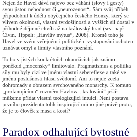
Nejen že Havel dává najevo bez váhání (slovy i gesty)
svou jistou nehodnost či „neurozenost“. Sám svůj příběh
připodobnil k údělu obyčejného českého Honzy, který se
vlivem okolností, vlastní tvrdošíjnosti a vyšších sil dostal v
příhodné dějinné chvíli až na královský hrad (srv. např.
Civín, Tippelt: „Havlův mýtus“, 2008). Kromě toho je
Havel ve svém veřejném i politickém vystupování ochoten
uznávat omyl a limity vlastního poznání.
To ho v jistých konkrétních okamžicích jak známo
poněkud „mocensky“ limitovalo. Pragmatismus a politika
síly mu byly cizí ve jménu vlastní sebereflexe a také ve
jménu poslušnosti hlasu svědomí. Ani to nejde zcela
dohromady s obrazem svrchovaného monarchy. K tomuto
„profanujícímu“ rozměru Havlova „kralování“ ještě
můžeme přidat vlastní teologizující intuici. Není postava
prvního prezidenta tolik inspirující mimo jiné právě proto,
že je to člověk z masa a kostí?
Paradox odhalující bytostné