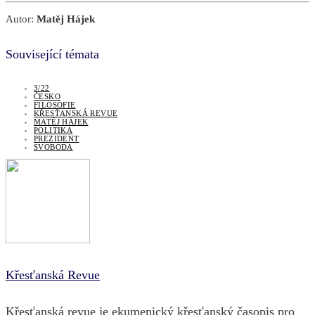
Autor:
Matěj Hájek
Související témata
3/22
ČESKO
FILOSOFIE
KŘESŤANSKÁ REVUE
MATĚJ HÁJEK
POLITIKA
PREZIDENT
SVOBODA
Křesťanská Revue
Křesťanská revue je ekumenický křesťanský časopis pro