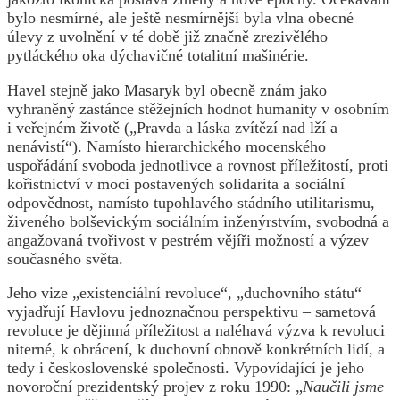
bylo nesmírné, ale ještě nesmírnější byla vlna obecné
úlevy z uvolnění v té době již značně zrezivělého
pytláckého oka dýchavičné totalitní mašinérie.
Havel stejně jako Masaryk byl obecně znám jako
vyhraněný zastánce stěžejních hodnot humanity v osobním
i veřejném životě („Pravda a láska zvítězí nad lží a
nenávistí“). Namísto hierarchického mocenského
uspořádání svoboda jednotlivce a rovnost příležitostí, proti
kořistnictví v moci postavených solidarita a sociální
odpovědnost, namísto tupohlavého stádního utilitarismu,
živeného bolševickým sociálním inženýrstvím, svobodná a
angažovaná tvořivost v pestrém vějíři možností a výzev
současného světa.
Jeho vize „existenciální revoluce“, „duchovního státu“
vyjadřují Havlovu jednoznačnou perspektivu – sametová
revoluce je dějinná příležitost a naléhavá výzva k revoluci
niterné, k obrácení, k duchovní obnově konkrétních lidí, a
tedy i československé společnosti. Vypovídající je jeho
novoroční prezidentský projev z roku 1990: „
Naučili jsme