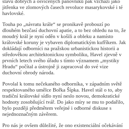
slávu dobrých a osvícených panovníků pak vzchází jako
jitřenka ve zlomových časech revoluce masarykovské i té
havlovské.
Touha po „návratu krále“ se pronikavě probouzí po
dlouhém bezčasí duchovní apatie, a to bez ohledu na to, že
moudrý král je nyní oděn v košili a obleku a namísto
královské koruny je vybaven diplomatickým kufříkem. Jak
dokládají odborníci na pražskou urbanistickou historii a
středověkou architektonickou symboliku, Havel zjevně v
prvních letech svého úřadu s tímto významem „mystiky
Hradu“ počítal a ústrojně ji zapracoval do své vize
duchovní obrody národa.
Povolal k tomu nečekaného odborníka, v západním světě
respektovaného umělce Bořka Šípka. Havel stál o to, aby
tradiční královské sídlo nyní neslo novou, demokratické
hodnoty zosobňující tvář. Do jako míry se mu to podařilo,
bylo později předmětem veřejné i odborné diskuse s
nejednoznačným závěrem.
Pro nás je ovšem důležité, že ono existenciální očekávání