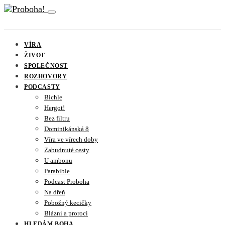
VÍRA
ŽIVOT
SPOLEČNOST
ROZHOVORY
PODCASTY
Bichle
Hergot!
Bez filtru
Dominikánská 8
Víra ve vírech doby
Zabudnuté cesty
U ambonu
Parabible
Podcast Proboha
Na dřeň
Pobožný kecičky
Blázni a proroci
HLEDÁM BOHA