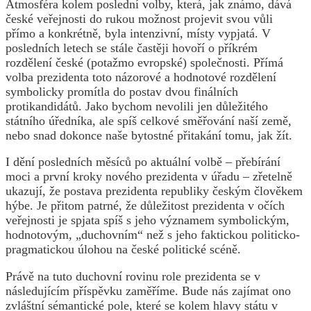
Atmosféra kolem poslední volby, která, jak známo, dává
české veřejnosti do rukou možnost projevit svou vůli
přímo a konkrétně, byla intenzivní, místy vypjatá. V
posledních letech se stále častěji hovoří o příkrém
rozdělení české (potažmo evropské) společnosti. Přímá
volba prezidenta toto názorové a hodnotové rozdělení
symbolicky promítla do postav dvou finálních
protikandidátů. Jako bychom nevolili jen důležitého
státního úředníka, ale spíš celkové směřování naší země,
nebo snad dokonce naše bytostné přitakání tomu, jak žít.
I dění posledních měsíců po aktuální volbě – přebírání
moci a první kroky nového prezidenta v úřadu – zřetelně
ukazují, že postava prezidenta republiky českým člověkem
hýbe. Je přitom patrné, že důležitost prezidenta v očích
veřejnosti je spjata spíš s jeho významem symbolickým,
hodnotovým, „duchovním“ než s jeho faktickou politicko-
pragmatickou úlohou na české politické scéně.
Právě na tuto duchovní rovinu role prezidenta se v
následujícím příspěvku zaměříme. Bude nás zajímat ono
zvláštní sémantické pole, které se kolem hlavy státu v