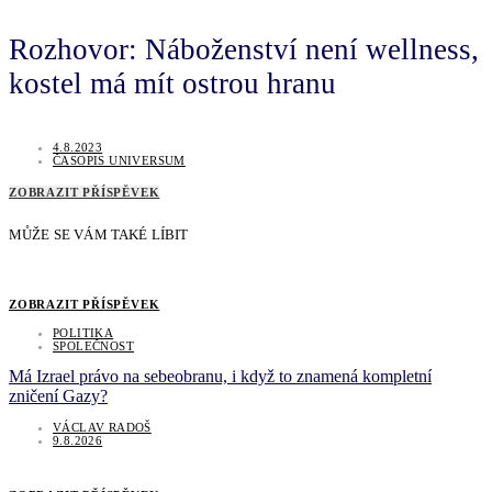
Rozhovor: Náboženství není wellness,
kostel má mít ostrou hranu
4.8.2023
ČASOPIS UNIVERSUM
ZOBRAZIT PŘÍSPĚVEK
MŮŽE SE VÁM TAKÉ LÍBIT
ZOBRAZIT PŘÍSPĚVEK
POLITIKA
SPOLEČNOST
Má Izrael právo na sebeobranu, i když to znamená kompletní
zničení Gazy?
VÁCLAV RADOŠ
9.8.2026