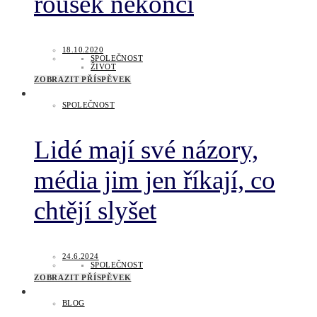
roušek nekončí
18.10.2020
SPOLEČNOST
ŽIVOT
ZOBRAZIT PŘÍSPĚVEK
SPOLEČNOST
Lidé mají své názory,
média jim jen říkají, co
chtějí slyšet
24.6.2024
SPOLEČNOST
ZOBRAZIT PŘÍSPĚVEK
BLOG