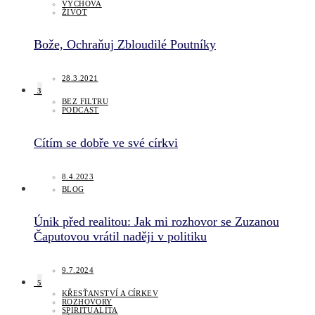
VÝCHOVA
ŽIVOT
Bože, Ochraňuj Zbloudilé Poutníky
28.3.2021
3
BEZ FILTRU
PODCAST
Cítím se dobře ve své církvi
8.4.2023
BLOG
Únik před realitou: Jak mi rozhovor se Zuzanou
Čaputovou vrátil naději v politiku
9.7.2024
5
KŘESŤANSTVÍ A CÍRKEV
ROZHOVORY
SPIRITUALITA