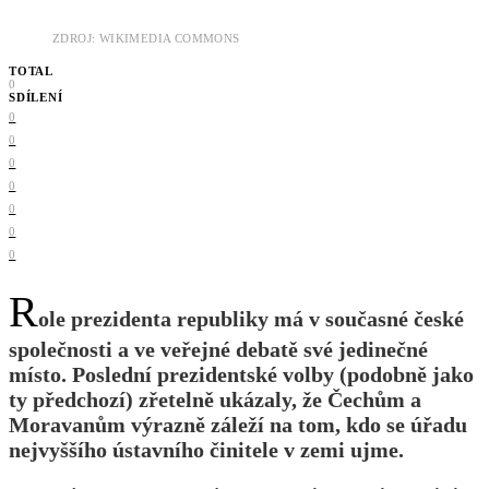
ZDROJ: WIKIMEDIA COMMONS
TOTAL
0
SDÍLENÍ
0
0
0
0
0
0
0
R
ole prezidenta republiky má v současné české
společnosti a ve veřejné debatě své jedinečné
místo. Poslední prezidentské volby (podobně jako
ty předchozí) zřetelně ukázaly, že Čechům a
Moravanům výrazně záleží na tom, kdo se úřadu
nejvyššího ústavního činitele v zemi ujme.