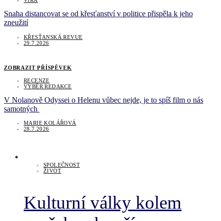
VÍRA
Snaha distancovat se od křesťanství v politice přispěla k jeho
zneužití
KŘESŤANSKÁ REVUE
29.7.2026
ZOBRAZIT PŘÍSPĚVEK
RECENZE
VÝBĚR REDAKCE
V Nolanově Odyssei o Helenu vůbec nejde, je to spíš film o nás
samotných
MARIE KOLÁŘOVÁ
28.7.2026
SPOLEČNOST
ŽIVOT
Kulturní války kolem