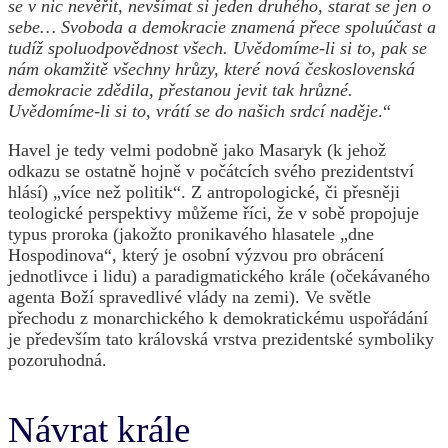
se v nic nevěřit, nevšímat si jeden druhého, starat se jen o
sebe… Svoboda a demokracie znamená přece spoluúčast a
tudíž spoluodpovědnost všech. Uvědomíme-li si to, pak se
nám okamžitě všechny hrůzy, které nová československá
demokracie zdědila, přestanou jevit tak hrůzné.
Uvědomíme-li si to, vrátí se do našich srdcí naděje
.“
Havel je tedy velmi podobně jako Masaryk (k jehož
odkazu se ostatně hojně v počátcích svého prezidentství
hlásí) „více než politik“. Z antropologické, či přesněji
teologické perspektivy můžeme říci, že v sobě propojuje
typus proroka (jakožto pronikavého hlasatele „dne
Hospodinova“, který je osobní výzvou pro obrácení
jednotlivce i lidu) a paradigmatického krále (očekávaného
agenta Boží spravedlivé vlády na zemi). Ve světle
přechodu z monarchického k demokratickému uspořádání
je především tato královská vrstva prezidentské symboliky
pozoruhodná.
Návrat krále