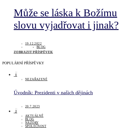
Může se láska k Božímu
slovu vyjadřovat i jinak?
19.12.2022
BLOG
ZOBRAZIT PŘÍSPĚVEK
POPULÁRNÍ PŘÍSPĚVKY
1
NEZAŘAZENÉ
Úvodník: Prezidenti v našich dějinách
20.7.2023
2
AKTUÁLNĚ
BLOG
NÁZORY
SPOLEČNOST