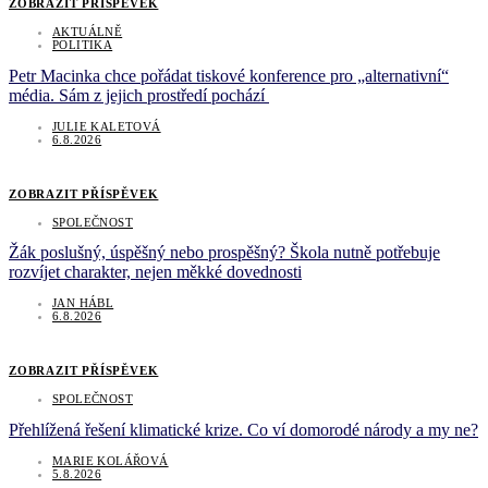
ZOBRAZIT PŘÍSPĚVEK
AKTUÁLNĚ
POLITIKA
Petr Macinka chce pořádat tiskové konference pro „alternativní“
média. Sám z jejich prostředí pochází
JULIE KALETOVÁ
6.8.2026
ZOBRAZIT PŘÍSPĚVEK
SPOLEČNOST
Žák poslušný, úspěšný nebo prospěšný? Škola nutně potřebuje
rozvíjet charakter, nejen měkké dovednosti
JAN HÁBL
6.8.2026
ZOBRAZIT PŘÍSPĚVEK
SPOLEČNOST
Přehlížená řešení klimatické krize. Co ví domorodé národy a my ne?
MARIE KOLÁŘOVÁ
5.8.2026