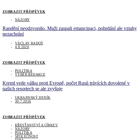
ZOBRAZIT PŘÍSPĚVEK
NÁZORY
Randění neodzvonilo. Muži zaspali emancipaci, pohrdání ale vztahy
nezachrání
VÁCLAV RADOŠ
4.8.2026
ZOBRAZIT PŘÍSPĚVEK
POLITIKA
VÝBĚR REDAKCE
Kreml vede válku proti Evropě, počet Rusů trávících dovolené v
našich resortech se ale zvyšuje
UKRAJINSKÝ DENÍK
30.7.2026
ZOBRAZIT PŘÍSPĚVEK
KŘESŤANSTVÍ A CÍRKEV
NÁZORY
POLITIKA
SPOLEČNOST