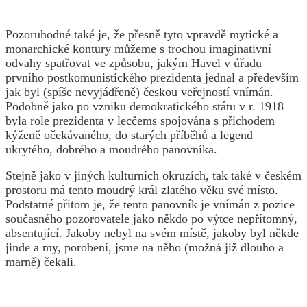
Pozoruhodné také je, že přesně tyto vpravdě mytické a
monarchické kontury můžeme s trochou imaginativní
odvahy spatřovat ve způsobu, jakým Havel v úřadu
prvního postkomunistického prezidenta jednal a především
jak byl (spíše nevyjádřeně) českou veřejností vnímán.
Podobně jako po vzniku demokratického státu v r. 1918
byla role prezidenta v lecčems spojována s příchodem
kýženě očekávaného, do starých příběhů a legend
ukrytého, dobrého a moudrého panovníka.
Stejně jako v jiných kulturních okruzích, tak také v českém
prostoru má tento moudrý král zlatého věku své místo.
Podstatné přitom je, že tento panovník je vnímán z pozice
současného pozorovatele jako někdo po výtce nepřítomný,
absentující. Jakoby nebyl na svém místě, jakoby byl někde
jinde a my, porobení, jsme na něho (možná již dlouho a
marně) čekali.