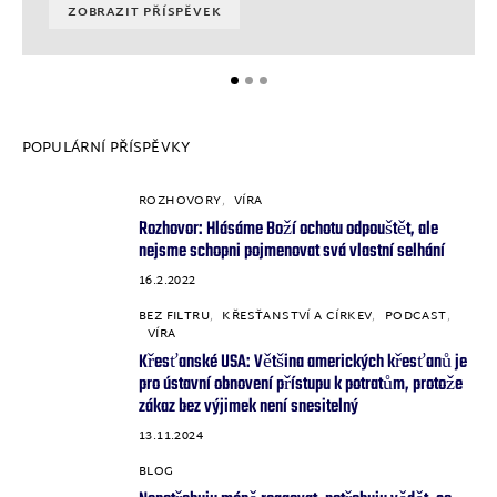
ZOBRAZIT PŘÍSPĚVEK
POPULÁRNÍ PŘÍSPĚVKY
ROZHOVORY
VÍRA
1
Rozhovor: Hlásáme Boží ochotu odpouštět, ale
nejsme schopni pojmenovat svá vlastní selhání
16.2.2022
BEZ FILTRU
KŘESŤANSTVÍ A CÍRKEV
PODCAST
2
VÍRA
Křesťanské USA: Většina amerických křesťanů je
pro ústavní obnovení přístupu k potratům, protože
zákaz bez výjimek není snesitelný
13.11.2024
BLOG
3