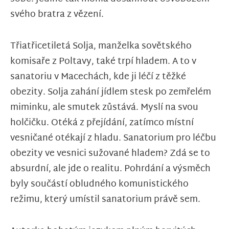
svého bratra z vězení.
Třiatřicetiletá Solja, manželka sovětského
komisaře z Poltavy, také trpí hladem. A to v
sanatoriu v Macechách, kde ji léčí z těžké
obezity. Solja zahání jídlem stesk po zemřelém
miminku, ale smutek zůstává. Myslí na svou
holčičku. Otéká z přejídání, zatímco místní
vesničané otékají z hladu. Sanatorium pro léčbu
obezity ve vesnici sužované hladem? Zdá se to
absurdní, ale jde o realitu. Pohrdání a výsměch
byly součástí obludného komunistického
režimu, který umístil sanatorium právě sem.