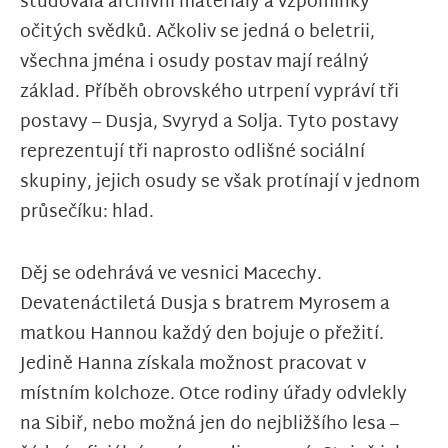
studovala archivní materiály a vzpomínky
očitých svědků. Ačkoliv se jedná o beletrii,
všechna jména i osudy postav mají reálný
základ. Příběh obrovského utrpení vypráví tři
postavy – Dusja, Svyryd a Solja. Tyto postavy
reprezentují tři naprosto odlišné sociální
skupiny, jejich osudy se však protínají v jednom
průsečíku: hlad.
Děj se odehrává ve vesnici Macechy.
Devatenáctiletá Dusja s bratrem Myrosem a
matkou Hannou každý den bojuje o přežití.
Jedině Hanna získala možnost pracovat v
místním kolchoze. Otce rodiny úřady odvlekly
na Sibiř, nebo možná jen do nejbližšího lesa –