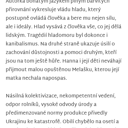
Autorka bohatým jazykem plným barvitých
přirovnání vykresluje vládu hladu, který
postupně ovládá člověka a bere mu nejen sílu,
ale i ideály. Hlad vysává z člověka vše, co jej dělá
lidským. Tragédií hladomoru byl dokonce i
kanibalismus. Na druhé straně ukazuje úsilí o
zachování důstojnosti a pomoci druhým, kteří
jsou na tom ještě hůře. Hanna i její děti neváhají
přijmout malou opuštěnou Melašku, kterou její
matka nechala napospas.
Násilná kolektivizace, nekompetentní vedení,
odpor rolníků, vysoké odvody úrody a
předimenzované normy produkce přivedly
Ukrajinu ke katastrofě. Obilí chybělo na osetí a