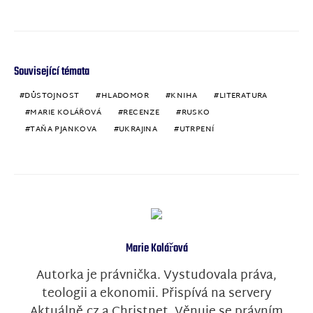
Související témata
DŮSTOJNOST
HLADOMOR
KNIHA
LITERATURA
MARIE KOLÁŘOVÁ
RECENZE
RUSKO
TAŇA PJANKOVA
UKRAJINA
UTRPENÍ
Marie Kolářová
Autorka je právnička. Vystudovala práva,
teologii a ekonomii. Přispívá na servery
Aktuálně.cz a Christnet. Věnuje se právním