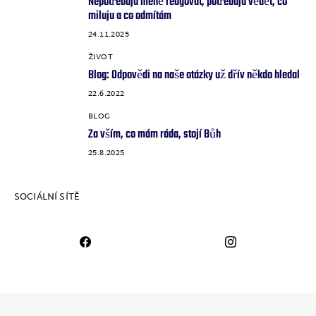
Nepotřebuju méně reagovat, potřebuju vědět, co
miluju a co odmítám
24.11.2025
ŽIVOT
4
Blog: Odpovědi na naše otázky už dřív někdo hledal
22.6.2022
BLOG
5
Za vším, co mám ráda, stojí Bůh
25.8.2025
SOCIÁLNÍ SÍTĚ