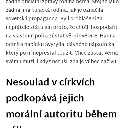
žádné oficiální zprávy rodina nemá. Stejně jako
žádná jiná kulacká rodina, jak je označila
sovětská propaganda. Byli prohlášeni za
nepřátele státu jen proto, že chtěli hospodařit
na vlastním poli a zůstat věrní své víře. Hanna
odmítá nabídku Svyryda, dávného nápadníka,
který po ní nepřestal toužit. Chce zůstat věrná
svému muži, i když netuší, zda je vůbec naživu.
Nesoulad v církvích
podkopává jejich
morální autoritu během