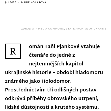
9.1.2025
MARIE KOLÁŘOVÁ
ZDROJ: WIKIMEDIA COMMONS, STATE ARCHIVE OF UKRAINE
omán Taňi Pjankové vtahuje
R
čtenáře do jedné z
nejtemnějších kapitol
ukrajinské historie – období hladomoru
známého jako Holodomor.
Prostřednictvím tří odlišných postav
odkrývá příběhy obrovského utrpení,
lidské důstojnosti a krutého systému,