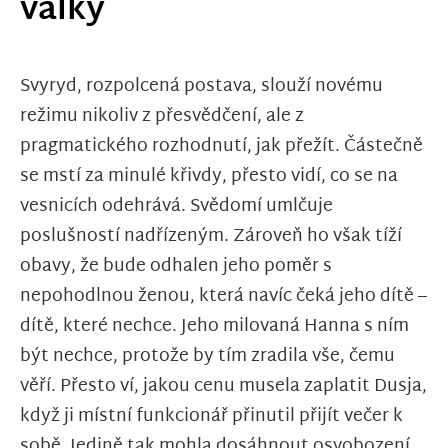
války
Svyryd, rozpolcená postava, slouží novému
režimu nikoliv z přesvědčení, ale z
pragmatického rozhodnutí, jak přežít. Částečně
se mstí za minulé křivdy, přesto vidí, co se na
vesnicích odehrává. Svědomí umlčuje
poslušností nadřízeným. Zároveň ho však tíží
obavy, že bude odhalen jeho poměr s
nepohodlnou ženou, která navíc čeká jeho dítě –
dítě, které nechce. Jeho milovaná Hanna s ním
být nechce, protože by tím zradila vše, čemu
věří. Přesto ví, jakou cenu musela zaplatit Dusja,
když ji místní funkcionář přinutil přijít večer k
sobě. Jedině tak mohla dosáhnout osvobození