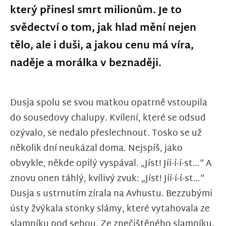
který přinesl smrt milionům. Je to
svědectví o tom, jak hlad mění nejen
tělo, ale i duši, a jakou cenu má víra,
naděje a morálka v beznaději.
Dusja spolu se svou matkou opatrně vstoupila
do sousedovy chalupy. Kvílení, které se odsud
ozývalo, se nedalo přeslechnout. Tosko se už
několik dní neukázal doma. Nejspíš, jako
obvykle, někde opilý vyspával. „Jíst! Jíí-í-í-st…“ A
znovu onen táhlý, kvílivý zvuk: „Jíst! Jíí-í-í-st…“
Dusja s ustrnutím zírala na Avhustu. Bezzubými
ústy žvýkala stonky slámy, které vytahovala ze
slamníku pod sebou. Ze znečištěného slamníku.