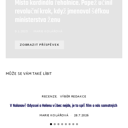
Místo kardinála řeholnice. Papež učinil
revoluční krok, když jmenoval šéfkou
ministerstva ženu
9.1.2025
MARIE KOLÁŘOVÁ
ZOBRAZIT PŘÍSPĚVEK
MŮŽE SE VÁM TAKÉ LÍBIT
RECENZE
VÝBĚR REDAKCE
V Nolanově Odyssei o Helenu vůbec nejde, je to spíš film o nás samotných
Nov
MARIE KOLÁŘOVÁ
28.7.2026