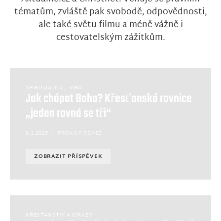
tématům, zvláště pak svobodě, odpovědnosti,
ale také světu filmu a méně vážně i
cestovatelským zážitkům.
SPIRITUALITA
VÍRA
Jak chápat Boha? Křesťanská rovnice
„jeden rovná se tři“
9.1.2025
PROKOP REMEŠ
ZOBRAZIT PŘÍSPĚVEK
KŘESŤANSTVÍ A CÍRKEV