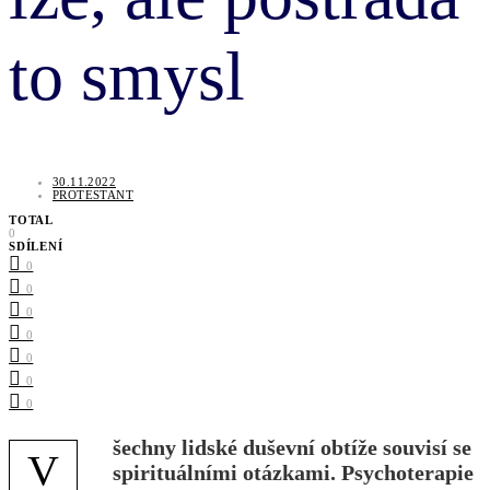
to smysl
30.11.2022
PROTESTANT
TOTAL
0
SDÍLENÍ
0
0
0
0
0
0
0
šechny lidské duševní obtíže souvisí se
V
spirituálními otázkami. Psychoterapie