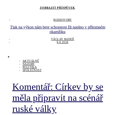
ZOBRAZIT PŘÍSPĚVEK
ROZHOVORY
Tlak na výkon nám bere schopnost žít naplno v přítomném
okamžiku
VÁCLAV RADOŠ
8.8.2026
AKTUÁLNĚ
NÁZORY
POLITIKA
SPOLEČNOST
Komentář: Církev by se
měla připravit na scénář
ruské války