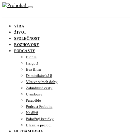
VÍRA
ŽIVOT
SPOLEČNOST
ROZHOVORY
PODCASTY
Bichle
Hergot!
Bez filtru
Dominikánská 8
Víra ve vírech doby
Zabudnuté cesty
U ambonu
Parabible
Podcast Proboha
Na dřeň
Pobožný kecičky
Blázni a proroci
HLEDÁM BOHA