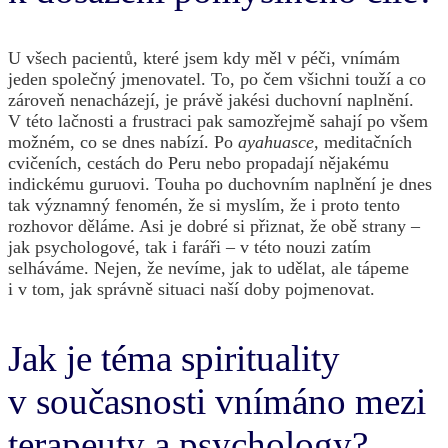
U všech pacientů, které jsem kdy měl v péči, vnímám
jeden společný jmenovatel. To, po čem všichni touží a co
zároveň nenacházejí, je právě jakési duchovní naplnění.
V této lačnosti a frustraci pak samozřejmě sahají po všem
možném, co se dnes nabízí. Po
ayahuasce
, meditačních
cvičeních, cestách do Peru nebo propadají nějakému
indickému guruovi. Touha po duchovním naplnění je dnes
tak významný fenomén, že si myslím, že i proto tento
rozhovor děláme. Asi je dobré si přiznat, že obě strany –
jak psychologové, tak i faráři – v této nouzi zatím
selháváme. Nejen, že nevíme, jak to udělat, ale tápeme
i v tom, jak správně situaci naší doby pojmenovat.
Jak je téma spirituality
v současnosti vnímáno mezi
terapeuty a psychology?