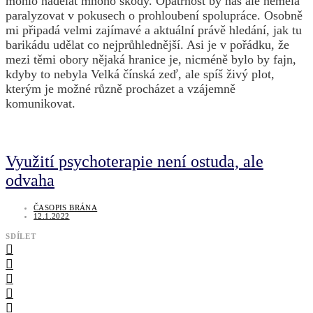
mohlo nadělat mnoho škody. Opatrnost by nás ale neměla
paralyzovat v pokusech o prohloubení spolupráce. Osobně
mi připadá velmi zajímavé a aktuální právě hledání, jak tu
barikádu udělat co nejprůhlednější. Asi je v pořádku, že
mezi těmi obory nějaká hranice je, nicméně bylo by fajn,
kdyby to nebyla Velká čínská zeď, ale spíš živý plot,
kterým je možné různě procházet a vzájemně
komunikovat.
Využití psychoterapie není ostuda, ale
odvaha
ČASOPIS BRÁNA
12.1.2022
SDÍLET