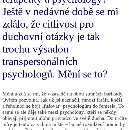
Ještě v nedávné době se mi
zdálo, že citlivost pro
duchovní otázky je tak
trochu výsadou
transpersonálních
psychologů. Mění se to?
Mění a zdá se mi, že v zásadě na obou stranách barikády.
Ovšem pozvolna. Jak už jsi naznačil, mnozí faráři, kněží
a řeholníci se bojí „fušovat“ psychologům do řemesla. To
samé se ale děje také mezi psychology, kteří se někdy
obávají přijmout úlohu průvodců ve světě ducha. Do určité
míry je tento ostych na místě – laciné rozmlžení hranic by