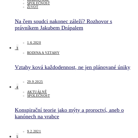
SPOLEČNOST
ŽIVOT
Na čem soudci nakonec záleží? Rozhovor s
právníkem Jakubem Drápalem
1.6.2020
3
RODINA A VZTAHY
Vztahy ková každodennost, ne jen plánované úniky
29.9.2025
4
AKTUÁLNĚ
SPOLEČNOST
Konspirační teorie jako mýty a proroctví, aneb o
kanónech na vrabce
9.2.2021
5