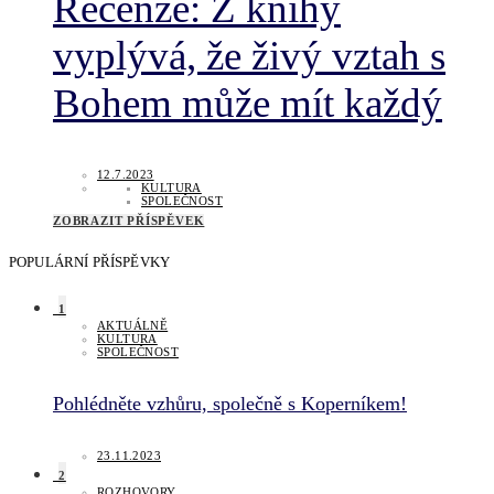
Recenze: Z knihy
vyplývá, že živý vztah s
Bohem může mít každý
12.7.2023
KULTURA
SPOLEČNOST
ZOBRAZIT PŘÍSPĚVEK
POPULÁRNÍ PŘÍSPĚVKY
1
AKTUÁLNĚ
KULTURA
SPOLEČNOST
Pohlédněte vzhůru, společně s Koperníkem!
23.11.2023
2
ROZHOVORY