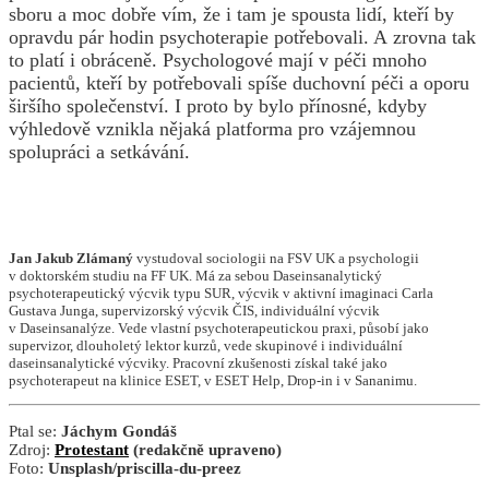
sboru a moc dobře vím, že i tam je spousta lidí, kteří by
opravdu pár hodin psychoterapie potřebovali. A zrovna tak
to platí i obráceně. Psychologové mají v péči mnoho
pacientů, kteří by potřebovali spíše duchovní péči a oporu
širšího společenství. I proto by bylo přínosné, kdyby
výhledově vznikla nějaká platforma pro vzájemnou
spolupráci a setkávání.
Jan Jakub Zlámaný
vystudoval sociologii na FSV UK a psychologii
v doktorském studiu na FF UK. Má za sebou Daseinsanalytický
psychoterapeutický výcvik typu SUR, výcvik v aktivní imaginaci Carla
Gustava Junga, supervizorský výcvik ČIS, individuální výcvik
v Daseinsanalýze. Vede vlastní psychoterapeutickou praxi, působí jako
supervizor, dlouholetý lektor kurzů, vede skupinové i individuální
daseinsanalytické výcviky. Pracovní zkušenosti získal také jako
psychoterapeut na klinice ESET, v ESET Help, Drop-in i v Sananimu.
Ptal se:
Jáchym Gondáš
Zdroj:
Protestant
(redakčně upraveno)
Foto:
Unsplash/priscilla-du-preez