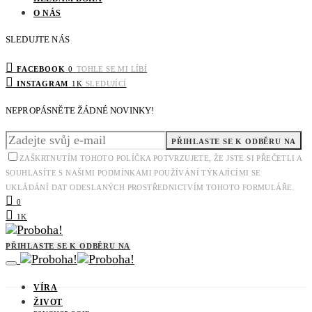
O NÁS
SLEDUJTE NÁS
FACEBOOK
0
TOHLE SE MI LÍBÍ
INSTAGRAM
1K
SLEDUJÍCÍ
NEPROPÁSNĚTE ŽÁDNÉ NOVINKY!
PŘIHLASTE SE K ODBĚRU NA
ZAŠKRTNUTÍM TOHOTO POLÍČKA POTVRZUJETE, ŽE JSTE SI PŘEČETLI A
SOUHLASÍTE S NAŠIMI PODMÍNKAMI POUŽÍVÁNÍ TÝKAJÍCÍMI SE
UKLÁDÁNÍ DAT ODESLANÝCH PROSTŘEDNICTVÍM TOHOTO FORMULÁŘE.
0
1K
PŘIHLASTE SE K ODBĚRU NA
VÍRA
ŽIVOT