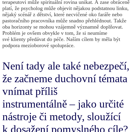
terapeutovi může spirituální rovina unikat. A zase obráceně
platí, že psycholog může objevit nějakou podstatnou linku,
nějaký scénář z dětství, které necvičené oko faráře nebo
pastoračního pracovníka může snadno přehlédnout. Takže
oba horizonty se mohou vzájemně významně doplňovat.
Problém je ovšem obvykle v tom, že si neumíme
své klienty předávat do péče. Naším cílem by měla být
podpora mezioborové spolupráce.
Není tady ale také nebezpečí,
že začneme duchovní témata
vnímat příliš
instrumentálně – jako určité
nástroje či metody, sloužící
k dosažení pomyslného cíle?