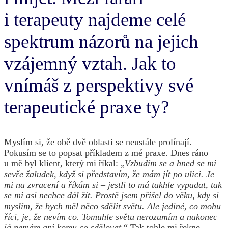
i terapeuty najdeme celé
spektrum názorů na jejich
vzájemný vztah. Jak to
vnímáš z perspektivy své
terapeutické praxe ty?
Myslím si, že obě dvě oblasti se neustále prolínají.
Pokusím se to popsat příkladem z mé praxe. Dnes ráno
u mě byl klient, který mi říkal: „
Vzbudím se a hned se mi
sevře žaludek, když si představím, že mám jít po ulici. Je
mi na zvracení a říkám si – jestli to má takhle vypadat, tak
se mi asi nechce dál žít. Prostě jsem přišel do věku, kdy si
myslím, že bych měl něco sdělit světu. Ale jediné, co mohu
říci, je, že nevím co. Tomuhle světu nerozumím a nakonec
já nemám ani komu co sdělovat.
“ Tak tohle mi řekne